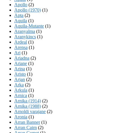
Apollo
(2)
Apollo (1970)
(1)
Apta
(2)
Aquila
(1)
Aquila-Mutante
(1)
Aranyalma
(1)
Aranykincs
(1)
Ardeal
(1)
Arensa
(1)
Ari
(1)
Ariadna
(2)
Ariane
(1)
Arina
(1)
Aristo
(1)
Arjan
(2)
Arka
(2)
Arkula
(1)
Arnica
(1)
Arnika (1914)
(2)
Arnika (1988)
(2)
Arnoldi varajane
(2)
Aronia
(1)
Arran Banner
(1)
Arran Cairn
(2)
Arran Comet
(1)