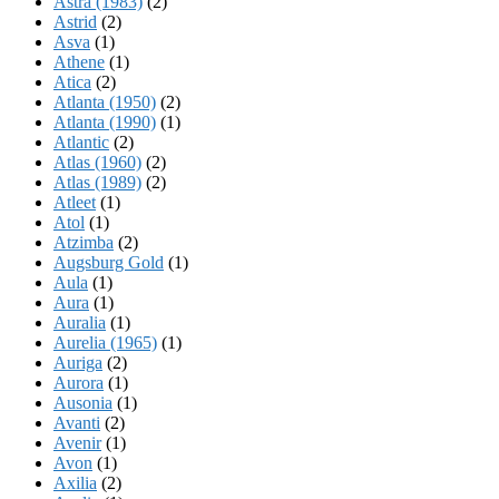
Astra (1983)
(2)
Astrid
(2)
Asva
(1)
Athene
(1)
Atica
(2)
Atlanta (1950)
(2)
Atlanta (1990)
(1)
Atlantic
(2)
Atlas (1960)
(2)
Atlas (1989)
(2)
Atleet
(1)
Atol
(1)
Atzimba
(2)
Augsburg Gold
(1)
Aula
(1)
Aura
(1)
Auralia
(1)
Aurelia (1965)
(1)
Auriga
(2)
Aurora
(1)
Ausonia
(1)
Avanti
(2)
Avenir
(1)
Avon
(1)
Axilia
(2)