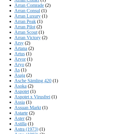
Arran Comrade
(2)
Arran Consul
(1)
Arran Luxury
(1)
Arran Peak
(1)
Arran Pilot
(2)
Arran Scout
(1)
Arran Victory
(2)
Arsy
(2)
Artana
(2)
Artus
(1)
Arvor
(1)
Aryo
(2)
As
(1)
Asaja
(2)
Asche Sämling 420
(1)
Asoka
(2)
Aspotet
(1)
Aspotet x Virusfrei
(1)
Assia
(1)
Assuan Markt
(1)
Astarte
(2)
Aster
(2)
Astilla
(1)
Astra (1973)
(1)