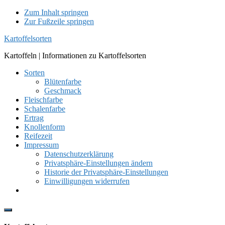
Zum Inhalt springen
Zur Fußzeile springen
Kartoffelsorten
Kartoffeln | Informationen zu Kartoffelsorten
Sorten
Blütenfarbe
Geschmack
Fleischfarbe
Schalenfarbe
Ertrag
Knollenform
Reifezeit
Impressum
Datenschutzerklärung
Privatsphäre-Einstellungen ändern
Historie der Privatsphäre-Einstellungen
Einwilligungen widerrufen
Show
Offscreen