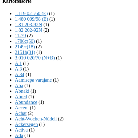
Kartoffelsorte
Content
1.119 021/60 (E)
(1)
1.480 009/58 (E)
(1)
1.81 203-92N
(1)
1.82 202-92N
(2)
11-79
(2)
1786c(50)
(1)
2149c(18)
(2)
2151b(31)
(1)
3.010 020/70 (N+B)
(1)
A 1
(1)
A 3
(1)
A 84
(1)
Aamisepa varajane
(1)
Aba
(1)
Abnaki
(1)
Abred
(1)
Abundance
(1)
Accent
(1)
Achat
(2)
Acht-Wochen-Nüdeli
(2)
Ackersegen
(1)
Activa
(1)
Ada
(1)