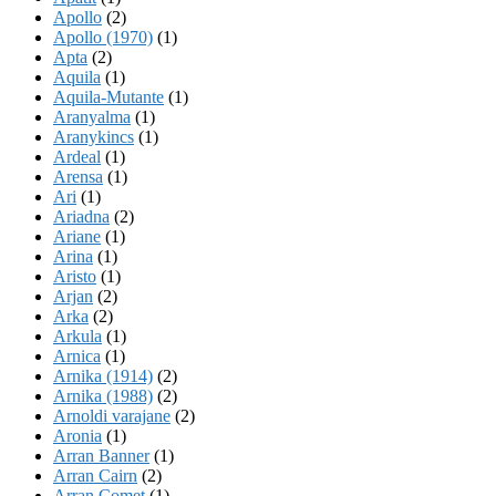
Apollo
(2)
Apollo (1970)
(1)
Apta
(2)
Aquila
(1)
Aquila-Mutante
(1)
Aranyalma
(1)
Aranykincs
(1)
Ardeal
(1)
Arensa
(1)
Ari
(1)
Ariadna
(2)
Ariane
(1)
Arina
(1)
Aristo
(1)
Arjan
(2)
Arka
(2)
Arkula
(1)
Arnica
(1)
Arnika (1914)
(2)
Arnika (1988)
(2)
Arnoldi varajane
(2)
Aronia
(1)
Arran Banner
(1)
Arran Cairn
(2)
Arran Comet
(1)