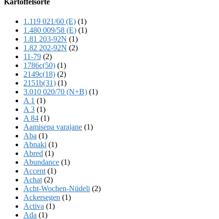
Kartoffelsorte
Content
1.119 021/60 (E)
(1)
1.480 009/58 (E)
(1)
1.81 203-92N
(1)
1.82 202-92N
(2)
11-79
(2)
1786c(50)
(1)
2149c(18)
(2)
2151b(31)
(1)
3.010 020/70 (N+B)
(1)
A 1
(1)
A 3
(1)
A 84
(1)
Aamisepa varajane
(1)
Aba
(1)
Abnaki
(1)
Abred
(1)
Abundance
(1)
Accent
(1)
Achat
(2)
Acht-Wochen-Nüdeli
(2)
Ackersegen
(1)
Activa
(1)
Ada
(1)