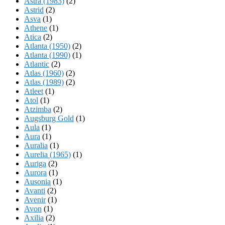
Astra (1983)
(2)
Astrid
(2)
Asva
(1)
Athene
(1)
Atica
(2)
Atlanta (1950)
(2)
Atlanta (1990)
(1)
Atlantic
(2)
Atlas (1960)
(2)
Atlas (1989)
(2)
Atleet
(1)
Atol
(1)
Atzimba
(2)
Augsburg Gold
(1)
Aula
(1)
Aura
(1)
Auralia
(1)
Aurelia (1965)
(1)
Auriga
(2)
Aurora
(1)
Ausonia
(1)
Avanti
(2)
Avenir
(1)
Avon
(1)
Axilia
(2)