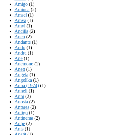
Amigo
(1)
Aminca
(2)
Amsel
(1)
Amva
(1)
Amyl
(1)
Ancilla
(2)
Anco
(2)
Andante
(1)
Ando
(1)
Andra
(1)
Ane
(1)
Anemone
(1)
Anett
(1)
Angela
(1)
Angelika
(1)
Anna (1974)
(1)
Anneli
(1)
Anni
(2)
Anosta
(2)
Antares
(2)
Antigo
(1)
Antinema
(2)
Antje
(2)
Ants
(1)
Apatit
(1)