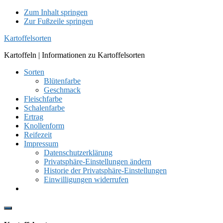
Zum Inhalt springen
Zur Fußzeile springen
Kartoffelsorten
Kartoffeln | Informationen zu Kartoffelsorten
Sorten
Blütenfarbe
Geschmack
Fleischfarbe
Schalenfarbe
Ertrag
Knollenform
Reifezeit
Impressum
Datenschutzerklärung
Privatsphäre-Einstellungen ändern
Historie der Privatsphäre-Einstellungen
Einwilligungen widerrufen
Show
Offscreen