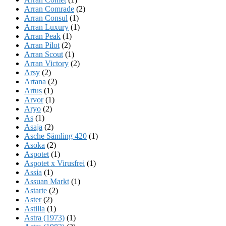
Arran Comrade
(2)
Arran Consul
(1)
Arran Luxury
(1)
Arran Peak
(1)
Arran Pilot
(2)
Arran Scout
(1)
Arran Victory
(2)
Arsy
(2)
Artana
(2)
Artus
(1)
Arvor
(1)
Aryo
(2)
As
(1)
Asaja
(2)
Asche Sämling 420
(1)
Asoka
(2)
Aspotet
(1)
Aspotet x Virusfrei
(1)
Assia
(1)
Assuan Markt
(1)
Astarte
(2)
Aster
(2)
Astilla
(1)
Astra (1973)
(1)