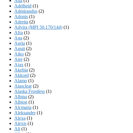
Ada
(1)
Adelheid
(1)
Admirandus
(2)
Adonis
(1)
Adretta
(2)
Advira (MPI 50.170/144)
(1)
Afra
(1)
Aga
(2)
Agria
(1)
Aguti
(2)
Aiko
(2)
Aire
(2)
Ajax
(1)
Akebia
(2)
Akkord
(2)
Alamo
(1)
Alasclear
(2)
Alaska Frostless
(1)
Albina
(2)
Albion
(1)
Alcmaria
(1)
Aleksander
(1)
Alexa
(1)
Alexis
(1)
Ali
(1)