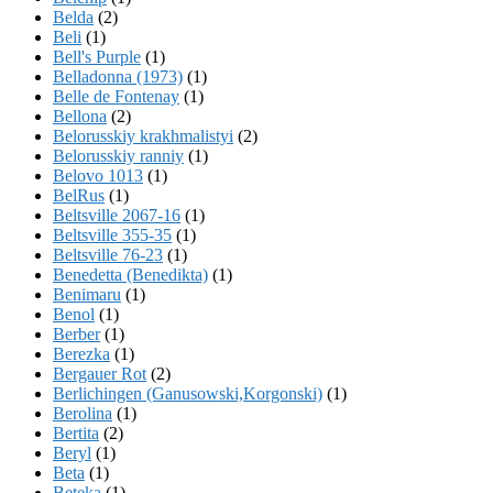
Belda
(2)
Beli
(1)
Bell's Purple
(1)
Belladonna (1973)
(1)
Belle de Fontenay
(1)
Bellona
(2)
Belorusskiy krakhmalistyi
(2)
Belorusskiy ranniy
(1)
Belovo 1013
(1)
BelRus
(1)
Beltsville 2067-16
(1)
Beltsville 355-35
(1)
Beltsville 76-23
(1)
Benedetta (Benedikta)
(1)
Benimaru
(1)
Benol
(1)
Berber
(1)
Berezka
(1)
Bergauer Rot
(2)
Berlichingen (Ganusowski,Korgonski)
(1)
Berolina
(1)
Bertita
(2)
Beryl
(1)
Beta
(1)
Beteka
(1)