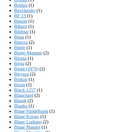
Bettina
(1)
Bevelander
(1)
BF 15
(1)
Biason
(1)
Bihoro
(1)
Bildstar
(1)
Binia
(1)
Binova
(2)
Bintje
(1)
Bintje-Mutante
(2)
Bionta
(1)
Birga
(2)
Birgit (1979)
(2)
Biryuza
(2)
Bishop
(1)
Bison
(1)
Black 1257
(1)
Blanchard
(2)
Blanik
(2)
Blanka
(1)
Blaue Hindelbank
(1)
Blaue Kongo
(1)
Blaue Ludiano
(2)
Blaue Mandel
(1)