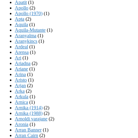
Apatit
(1)
Apollo
(2)
Apollo (1970)
(1)
Apta
(2)
Aquila
(1)
Aquila-Mutante
(1)
Aranyalma
(1)
Aranykincs
(1)
Ardeal
(1)
Arensa
(1)
Ari
(1)
Ariadna
(2)
Ariane
(1)
Arina
(1)
Aristo
(1)
Arjan
(2)
Arka
(2)
Arkula
(1)
Arnica
(1)
Arnika (1914)
(2)
Arnika (1988)
(2)
Arnoldi varajane
(2)
Aronia
(1)
Arran Banner
(1)
Arran Cairn
(2)