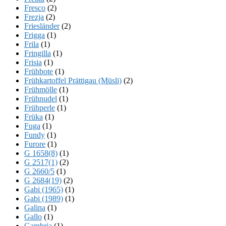
Fresco
(2)
Frezja
(2)
Friesländer
(2)
Frigga
(1)
Frila
(1)
Fringilla
(1)
Frisia
(1)
Frühbote
(1)
Frühkartoffel Prättigau (Müsli)
(2)
Frühmölle
(1)
Frühnudel
(1)
Frühperle
(1)
Früka
(1)
Fuga
(1)
Fundy
(1)
Furore
(1)
G 1658(8)
(1)
G 2517(1)
(2)
G 2660/5
(1)
G 2684(19)
(2)
Gabi (1965)
(1)
Gabi (1989)
(1)
Galina
(1)
Gallo
(1)
Gambria
(1)