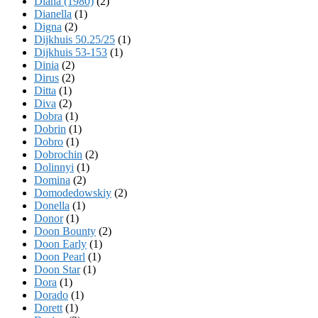
Diana (1980)
(2)
Dianella
(1)
Digna
(2)
Dijkhuis 50.25/25
(1)
Dijkhuis 53-153
(1)
Dinia
(2)
Dirus
(2)
Ditta
(1)
Diva
(2)
Dobra
(1)
Dobrin
(1)
Dobro
(1)
Dobrochin
(2)
Dolinnyi
(1)
Domina
(2)
Domodedowskiy
(2)
Donella
(1)
Donor
(1)
Doon Bounty
(2)
Doon Early
(1)
Doon Pearl
(1)
Doon Star
(1)
Dora
(1)
Dorado
(1)
Dorett
(1)