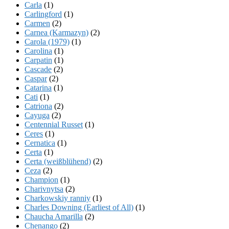
Carla
(1)
Carlingford
(1)
Carmen
(2)
Carnea (Karmazyn)
(2)
Carola (1979)
(1)
Carolina
(1)
Carpatin
(1)
Cascade
(2)
Caspar
(2)
Catarina
(1)
Cati
(1)
Catriona
(2)
Cayuga
(2)
Centennial Russet
(1)
Ceres
(1)
Cernatica
(1)
Certa
(1)
Certa (weißblühend)
(2)
Ceza
(2)
Champion
(1)
Charivnytsa
(2)
Charkowskiy ranniy
(1)
Charles Downing (Earliest of All)
(1)
Chaucha Amarilla
(2)
Chenango
(2)