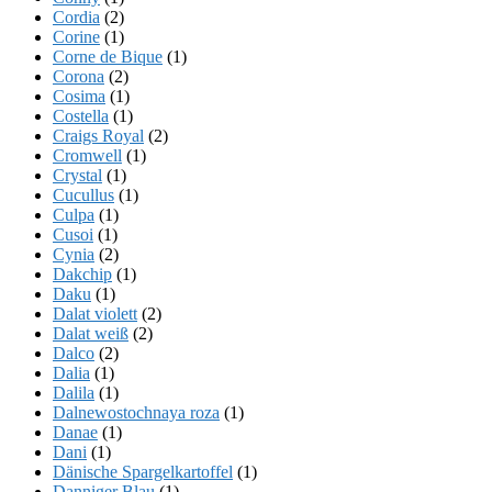
Cordia
(2)
Corine
(1)
Corne de Bique
(1)
Corona
(2)
Cosima
(1)
Costella
(1)
Craigs Royal
(2)
Cromwell
(1)
Crystal
(1)
Cucullus
(1)
Culpa
(1)
Cusoi
(1)
Cynia
(2)
Dakchip
(1)
Daku
(1)
Dalat violett
(2)
Dalat weiß
(2)
Dalco
(2)
Dalia
(1)
Dalila
(1)
Dalnewostochnaya roza
(1)
Danae
(1)
Dani
(1)
Dänische Spargelkartoffel
(1)
Danniger Blau
(1)