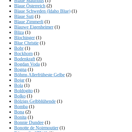
Blaue Mauritius
(1)
Blaue Österreich
(2)
Blaue Schweden (Idaho Blue)
(1)
Blaue Suti
(1)
Blaue Zimmerli
(1)
Blauwe Eigenheimer
(1)
Bliza
(1)
Blochinger
(1)
Blue Christie
(1)
Bobr
(1)
Bockhorn
(1)
Bodenkraft
(2)
Bogdan Voda
(1)
Bogna
(1)
Böhms Allerfrüheste Gelbe
(2)
Bojar
(1)
Bola
(1)
Boldogito
(1)
Bolko
(1)
Bölzigs Gelbblühende
(1)
Bomba
(1)
Bona
(2)
Bonita
(1)
Bonnie Dundee
(1)
Bonotte de Noirmoutier
(1)