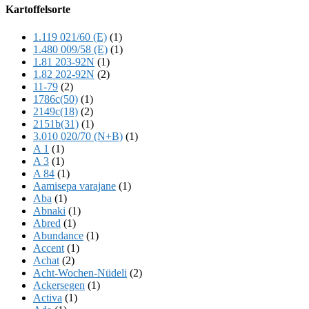
Offscreen
Kartoffelsorte
Content
1.119 021/60 (E)
(1)
1.480 009/58 (E)
(1)
1.81 203-92N
(1)
1.82 202-92N
(2)
11-79
(2)
1786c(50)
(1)
2149c(18)
(2)
2151b(31)
(1)
3.010 020/70 (N+B)
(1)
A 1
(1)
A 3
(1)
A 84
(1)
Aamisepa varajane
(1)
Aba
(1)
Abnaki
(1)
Abred
(1)
Abundance
(1)
Accent
(1)
Achat
(2)
Acht-Wochen-Nüdeli
(2)
Ackersegen
(1)
Activa
(1)