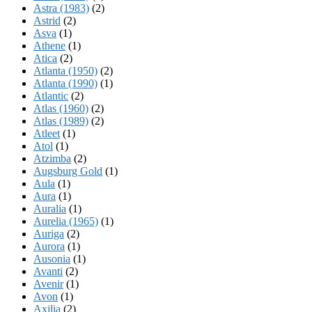
Astra (1983)
(2)
Astrid
(2)
Asva
(1)
Athene
(1)
Atica
(2)
Atlanta (1950)
(2)
Atlanta (1990)
(1)
Atlantic
(2)
Atlas (1960)
(2)
Atlas (1989)
(2)
Atleet
(1)
Atol
(1)
Atzimba
(2)
Augsburg Gold
(1)
Aula
(1)
Aura
(1)
Auralia
(1)
Aurelia (1965)
(1)
Auriga
(2)
Aurora
(1)
Ausonia
(1)
Avanti
(2)
Avenir
(1)
Avon
(1)
Axilia
(2)