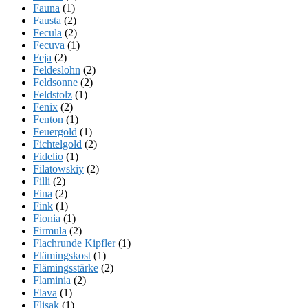
Fauna
(1)
Fausta
(2)
Fecula
(2)
Fecuva
(1)
Feja
(2)
Feldeslohn
(2)
Feldsonne
(2)
Feldstolz
(1)
Fenix
(2)
Fenton
(1)
Feuergold
(1)
Fichtelgold
(2)
Fidelio
(1)
Filatowskiy
(2)
Filli
(2)
Fina
(2)
Fink
(1)
Fionia
(1)
Firmula
(2)
Flachrunde Kipfler
(1)
Flämingskost
(1)
Flämingsstärke
(2)
Flaminia
(2)
Flava
(1)
Flisak
(1)