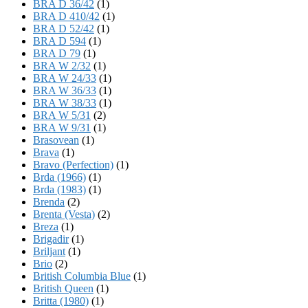
BRA D 36/42
(1)
BRA D 410/42
(1)
BRA D 52/42
(1)
BRA D 594
(1)
BRA D 79
(1)
BRA W 2/32
(1)
BRA W 24/33
(1)
BRA W 36/33
(1)
BRA W 38/33
(1)
BRA W 5/31
(2)
BRA W 9/31
(1)
Brasovean
(1)
Brava
(1)
Bravo (Perfection)
(1)
Brda (1966)
(1)
Brda (1983)
(1)
Brenda
(2)
Brenta (Vesta)
(2)
Breza
(1)
Brigadir
(1)
Briljant
(1)
Brio
(2)
British Columbia Blue
(1)
British Queen
(1)
Britta (1980)
(1)