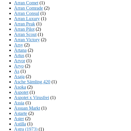
Arran Comet
(1)
Arran Comrade
(2)
Arran Consul
(1)
Arran Luxury
(1)
Arran Peak
(1)
Arran Pilot
(2)
Arran Scout
(1)
Arran Victory
(2)
Arsy
(2)
Artana
(2)
Artus
(1)
Arvor
(1)
Aryo
(2)
As
(1)
Asaja
(2)
Asche Sämling 420
(1)
Asoka
(2)
Aspotet
(1)
Aspotet x Virusfrei
(1)
Assia
(1)
Assuan Markt
(1)
Astarte
(2)
Aster
(2)
Astilla
(1)
Astra (1973)
(1)