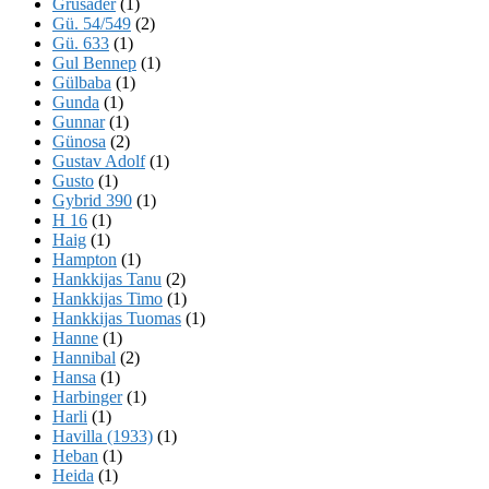
Grusader
(1)
Gü. 54/549
(2)
Gü. 633
(1)
Gul Bennep
(1)
Gülbaba
(1)
Gunda
(1)
Gunnar
(1)
Günosa
(2)
Gustav Adolf
(1)
Gusto
(1)
Gybrid 390
(1)
H 16
(1)
Haig
(1)
Hampton
(1)
Hankkijas Tanu
(2)
Hankkijas Timo
(1)
Hankkijas Tuomas
(1)
Hanne
(1)
Hannibal
(2)
Hansa
(1)
Harbinger
(1)
Harli
(1)
Havilla (1933)
(1)
Heban
(1)
Heida
(1)