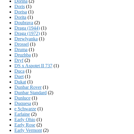
Dorina
(2)
Doris
(1)
Dorisa
(1)
Dorita
(1)
Doubrava
(2)
Draga (1944)
(1)
Draga (1972)
(1)
Drewlyanka
(1)
Drossel
(1)
Druma
(1)
Druzhba
(1)
Dryf
(2)
DS x Aspotet II 737
(1)
Duca
(1)
Duet
(1)
Dukat
(1)
Dunbar Rover
(1)
Dunbar Standard
(2)
Dunluce
(1)
Duquesa
(1)
e Schwarze
(1)
Earlaine
(2)
Early Ohio
(1)
Early Rose
(2)
Early Vermont
(2)