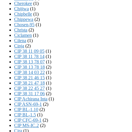
Cherokee
(1)
Chijiwa
(1)
Chipbelle
(1)
Chippewa
(2)
Chosen-95
(1)
Christa
(2)
Ciclamen
(1)
Cilena
(1)
Cinja
(2)
CIP 38 11 09 05
(1)
CIP 38 11 78 14
(1)
CIP 38 13 78 07
(1)
CIP 38 13 78 18
(2)
CIP 38 14 03 22
(1)
CIP 38 21 46 15
(1)
CIP 38 21 47 18
(1)
CIP 38 22 45 27
(1)
CIP 38 31 17 06
(2)
CIP Achirana Inta
(1)
CIP ASN-69-1
(2)
CIP BL-1.10
(2)
CIP BL-1.5
(1)
CIP CFC-69-1
(2)
CIP MS-IC.2
(2)
Cira
(1)