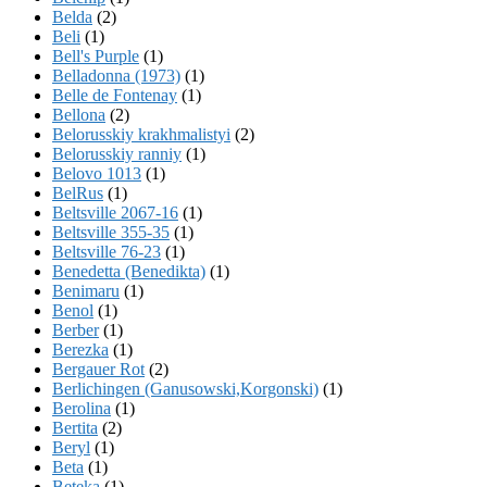
Belda
(2)
Beli
(1)
Bell's Purple
(1)
Belladonna (1973)
(1)
Belle de Fontenay
(1)
Bellona
(2)
Belorusskiy krakhmalistyi
(2)
Belorusskiy ranniy
(1)
Belovo 1013
(1)
BelRus
(1)
Beltsville 2067-16
(1)
Beltsville 355-35
(1)
Beltsville 76-23
(1)
Benedetta (Benedikta)
(1)
Benimaru
(1)
Benol
(1)
Berber
(1)
Berezka
(1)
Bergauer Rot
(2)
Berlichingen (Ganusowski,Korgonski)
(1)
Berolina
(1)
Bertita
(2)
Beryl
(1)
Beta
(1)
Beteka
(1)