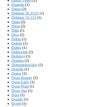
Diana (1980)
(2)
Dianella
(1)
Digna
(2)
Dijkhuis 50.25/25
(1)
Dijkhuis 53-153
(1)
Dinia
(2)
Dirus
(2)
Ditta
(1)
Diva
(2)
Dobra
(1)
Dobrin
(1)
Dobro
(1)
Dobrochin
(2)
Dolinnyi
(1)
Domina
(2)
Domodedowskiy
(2)
Donella
(1)
Donor
(1)
Doon Bounty
(2)
Doon Early
(1)
Doon Pearl
(1)
Doon Star
(1)
Dora
(1)
Dorado
(1)
Dorett
(1)