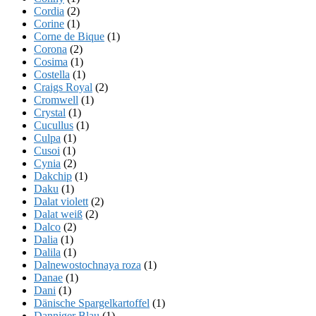
Cordia
(2)
Corine
(1)
Corne de Bique
(1)
Corona
(2)
Cosima
(1)
Costella
(1)
Craigs Royal
(2)
Cromwell
(1)
Crystal
(1)
Cucullus
(1)
Culpa
(1)
Cusoi
(1)
Cynia
(2)
Dakchip
(1)
Daku
(1)
Dalat violett
(2)
Dalat weiß
(2)
Dalco
(2)
Dalia
(1)
Dalila
(1)
Dalnewostochnaya roza
(1)
Danae
(1)
Dani
(1)
Dänische Spargelkartoffel
(1)
Danniger Blau
(1)