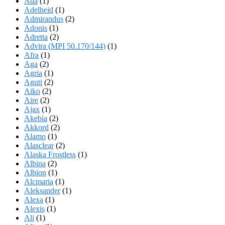
Ada
(1)
Adelheid
(1)
Admirandus
(2)
Adonis
(1)
Adretta
(2)
Advira (MPI 50.170/144)
(1)
Afra
(1)
Aga
(2)
Agria
(1)
Aguti
(2)
Aiko
(2)
Aire
(2)
Ajax
(1)
Akebia
(2)
Akkord
(2)
Alamo
(1)
Alasclear
(2)
Alaska Frostless
(1)
Albina
(2)
Albion
(1)
Alcmaria
(1)
Aleksander
(1)
Alexa
(1)
Alexis
(1)
Ali
(1)