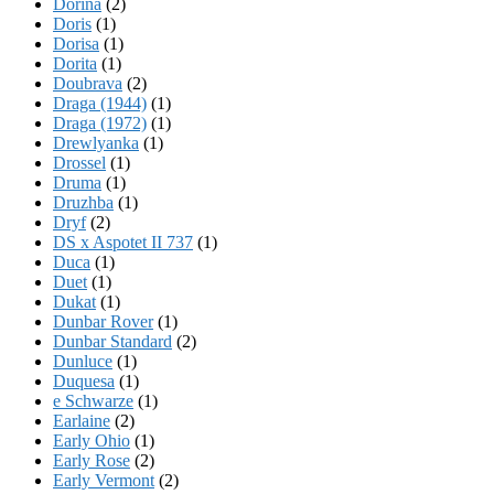
Dorina
(2)
Doris
(1)
Dorisa
(1)
Dorita
(1)
Doubrava
(2)
Draga (1944)
(1)
Draga (1972)
(1)
Drewlyanka
(1)
Drossel
(1)
Druma
(1)
Druzhba
(1)
Dryf
(2)
DS x Aspotet II 737
(1)
Duca
(1)
Duet
(1)
Dukat
(1)
Dunbar Rover
(1)
Dunbar Standard
(2)
Dunluce
(1)
Duquesa
(1)
e Schwarze
(1)
Earlaine
(2)
Early Ohio
(1)
Early Rose
(2)
Early Vermont
(2)