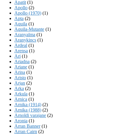
Apatit
(1)
Apollo
(2)
Apollo (1970)
(1)
Apta
(2)
Aquila
(1)
Aquila-Mutante
(1)
Aranyalma
(1)
Aranykincs
(1)
Ardeal
(1)
Arensa
(1)
Ari
(1)
Ariadna
(2)
Ariane
(1)
Arina
(1)
Aristo
(1)
Arjan
(2)
Arka
(2)
Arkula
(1)
Arnica
(1)
Arnika (1914)
(2)
Arnika (1988)
(2)
Arnoldi varajane
(2)
Aronia
(1)
Arran Banner
(1)
Arran Cairn
(2)