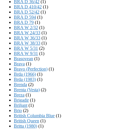
BRA D 36/42
(1)
BRA D 410/42
(1)
BRA D 52/42
(1)
BRA D 594
(1)
BRA D 79
(1)
BRA W 2/32
(1)
BRA W 24/33
(1)
BRA W 36/33
(1)
BRA W 38/33
(1)
BRA W 5/31
(2)
BRA W 9/31
(1)
Brasovean
(1)
Brava
(1)
Bravo (Perfection)
(1)
Brda (1966)
(1)
Brda (1983)
(1)
Brenda
(2)
Brenta (Vesta)
(2)
Breza
(1)
Brigadir
(1)
Briljant
(1)
Brio
(2)
British Columbia Blue
(1)
British Queen
(1)
Britta (1980)
(1)