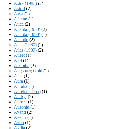
Astra (1983)
(2)
Astrid
(2)
Asva
(1)
Athene
(1)
Atica
(2)
Atlanta (1950)
(2)
Atlanta (1990)
(1)
Atlantic
(2)
Atlas (1960)
(2)
Atlas (1989)
(2)
Atleet
(1)
Atol
(1)
Atzimba
(2)
Augsburg Gold
(1)
Aula
(1)
Aura
(1)
Auralia
(1)
Aurelia (1965)
(1)
Auriga
(2)
Aurora
(1)
Ausonia
(1)
Avanti
(2)
Avenir
(1)
Avon
(1)
Axilia
(2)