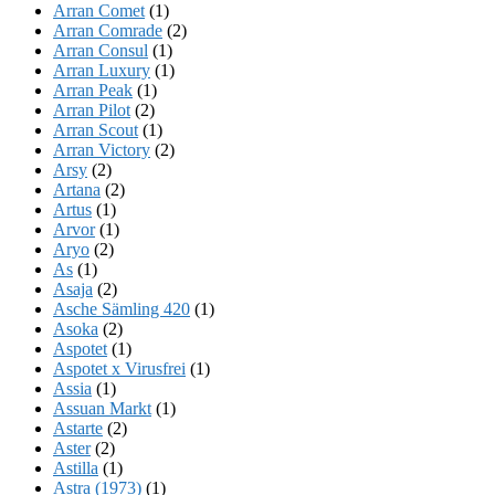
Arran Comet
(1)
Arran Comrade
(2)
Arran Consul
(1)
Arran Luxury
(1)
Arran Peak
(1)
Arran Pilot
(2)
Arran Scout
(1)
Arran Victory
(2)
Arsy
(2)
Artana
(2)
Artus
(1)
Arvor
(1)
Aryo
(2)
As
(1)
Asaja
(2)
Asche Sämling 420
(1)
Asoka
(2)
Aspotet
(1)
Aspotet x Virusfrei
(1)
Assia
(1)
Assuan Markt
(1)
Astarte
(2)
Aster
(2)
Astilla
(1)
Astra (1973)
(1)