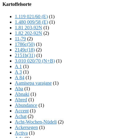
Offscreen
Kartoffelsorte
Content
1.119 021/60 (E)
(1)
1.480 009/58 (E)
(1)
1.81 203-92N
(1)
1.82 202-92N
(2)
11-79
(2)
1786c(50)
(1)
2149c(18)
(2)
2151b(31)
(1)
3.010 020/70 (N+B)
(1)
A 1
(1)
A 3
(1)
A 84
(1)
Aamisepa varajane
(1)
Aba
(1)
Abnaki
(1)
Abred
(1)
Abundance
(1)
Accent
(1)
Achat
(2)
Acht-Wochen-Nüdeli
(2)
Ackersegen
(1)
Activa
(1)