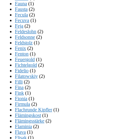
Fauna
(1)
Fausta
(2)
Fecula
(2)
Fecuva
(1)
Feja
(2)
Feldeslohn
(2)
Feldsonne
(2)
Feldstolz
(1)
Fenix
(2)
Fenton
(1)
Feuergold
(1)
Fichtelgold
(2)
Fidelio
(1)
Filatowskiy
(2)
Filli
(2)
Fina
(2)
Fink
(1)
Fionia
(1)
Firmula
(2)
Flachrunde Kipfler
(1)
Flämingskost
(1)
Flämingsstärke
(2)
Flaminia
(2)
Flava
(1)
Flisak
(1)