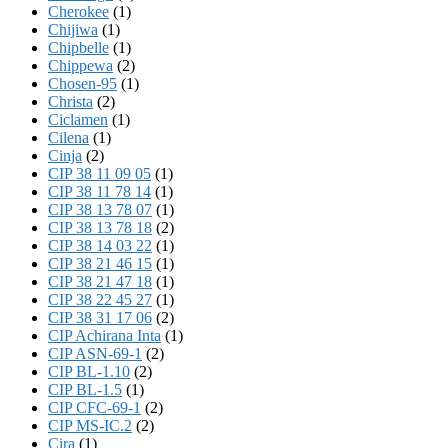
Cherokee
(1)
Chijiwa
(1)
Chipbelle
(1)
Chippewa
(2)
Chosen-95
(1)
Christa
(2)
Ciclamen
(1)
Cilena
(1)
Cinja
(2)
CIP 38 11 09 05
(1)
CIP 38 11 78 14
(1)
CIP 38 13 78 07
(1)
CIP 38 13 78 18
(2)
CIP 38 14 03 22
(1)
CIP 38 21 46 15
(1)
CIP 38 21 47 18
(1)
CIP 38 22 45 27
(1)
CIP 38 31 17 06
(2)
CIP Achirana Inta
(1)
CIP ASN-69-1
(2)
CIP BL-1.10
(2)
CIP BL-1.5
(1)
CIP CFC-69-1
(2)
CIP MS-IC.2
(2)
Cira
(1)