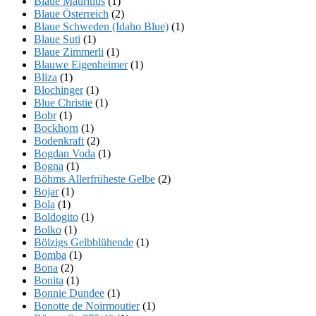
Blaue Mauritius
(1)
Blaue Österreich
(2)
Blaue Schweden (Idaho Blue)
(1)
Blaue Suti
(1)
Blaue Zimmerli
(1)
Blauwe Eigenheimer
(1)
Bliza
(1)
Blochinger
(1)
Blue Christie
(1)
Bobr
(1)
Bockhorn
(1)
Bodenkraft
(2)
Bogdan Voda
(1)
Bogna
(1)
Böhms Allerfrüheste Gelbe
(2)
Bojar
(1)
Bola
(1)
Boldogito
(1)
Bolko
(1)
Bölzigs Gelbblühende
(1)
Bomba
(1)
Bona
(2)
Bonita
(1)
Bonnie Dundee
(1)
Bonotte de Noirmoutier
(1)