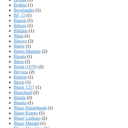
Bettina
(1)
Bevelander
(1)
BF 15
(1)
Biason
(1)
Bihoro
(1)
Bildstar
(1)
Binia
(1)
Binova
(2)
Bintje
(1)
Bintje-Mutante
(2)
Bionta
(1)
Birga
(2)
Birgit (1979)
(2)
Biryuza
(2)
Bishop
(1)
Bison
(1)
Black 1257
(1)
Blanchard
(2)
Blanik
(2)
Blanka
(1)
Blaue Hindelbank
(1)
Blaue Kongo
(1)
Blaue Ludiano
(2)
Blaue Mandel
(1)