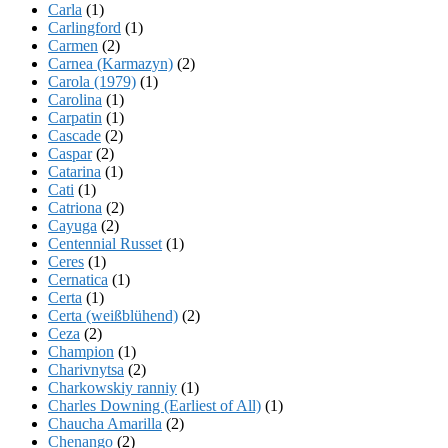
Carla
(1)
Carlingford
(1)
Carmen
(2)
Carnea (Karmazyn)
(2)
Carola (1979)
(1)
Carolina
(1)
Carpatin
(1)
Cascade
(2)
Caspar
(2)
Catarina
(1)
Cati
(1)
Catriona
(2)
Cayuga
(2)
Centennial Russet
(1)
Ceres
(1)
Cernatica
(1)
Certa
(1)
Certa (weißblühend)
(2)
Ceza
(2)
Champion
(1)
Charivnytsa
(2)
Charkowskiy ranniy
(1)
Charles Downing (Earliest of All)
(1)
Chaucha Amarilla
(2)
Chenango
(2)