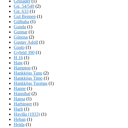
Grusader
(1)
Gü. 54/549
(2)
Gü. 633
(1)
Gul Bennep
(1)
Gülbaba
(1)
Gunda
(1)
Gunnar
(1)
Günosa
(2)
Gustav Adolf
(1)
Gusto
(1)
Gybrid 390
(1)
H 16
(1)
Haig
(1)
Hampton
(1)
Hankkijas Tanu
(2)
Hankkijas Timo
(1)
Hankkijas Tuomas
(1)
Hanne
(1)
Hannibal
(2)
Hansa
(1)
Harbinger
(1)
Harli
(1)
Havilla (1933)
(1)
Heban
(1)
Heida
(1)