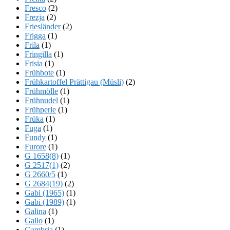
Fresco
(2)
Frezja
(2)
Friesländer
(2)
Frigga
(1)
Frila
(1)
Fringilla
(1)
Frisia
(1)
Frühbote
(1)
Frühkartoffel Prättigau (Müsli)
(2)
Frühmölle
(1)
Frühnudel
(1)
Frühperle
(1)
Früka
(1)
Fuga
(1)
Fundy
(1)
Furore
(1)
G 1658(8)
(1)
G 2517(1)
(2)
G 2660/5
(1)
G 2684(19)
(2)
Gabi (1965)
(1)
Gabi (1989)
(1)
Galina
(1)
Gallo
(1)
Gambria
(1)