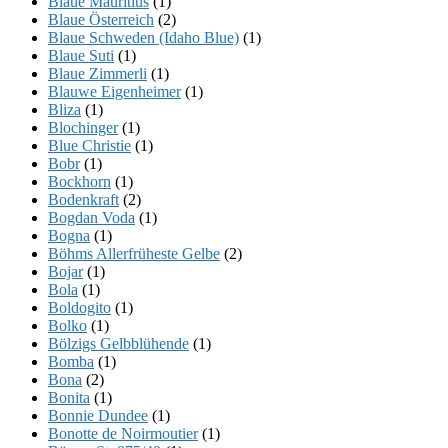
Blaue Mauritius
(1)
Blaue Österreich
(2)
Blaue Schweden (Idaho Blue)
(1)
Blaue Suti
(1)
Blaue Zimmerli
(1)
Blauwe Eigenheimer
(1)
Bliza
(1)
Blochinger
(1)
Blue Christie
(1)
Bobr
(1)
Bockhorn
(1)
Bodenkraft
(2)
Bogdan Voda
(1)
Bogna
(1)
Böhms Allerfrüheste Gelbe
(2)
Bojar
(1)
Bola
(1)
Boldogito
(1)
Bolko
(1)
Bölzigs Gelbblühende
(1)
Bomba
(1)
Bona
(2)
Bonita
(1)
Bonnie Dundee
(1)
Bonotte de Noirmoutier
(1)