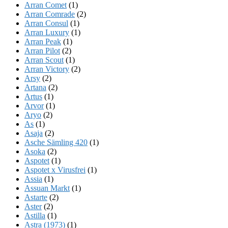
Arran Comet
(1)
Arran Comrade
(2)
Arran Consul
(1)
Arran Luxury
(1)
Arran Peak
(1)
Arran Pilot
(2)
Arran Scout
(1)
Arran Victory
(2)
Arsy
(2)
Artana
(2)
Artus
(1)
Arvor
(1)
Aryo
(2)
As
(1)
Asaja
(2)
Asche Sämling 420
(1)
Asoka
(2)
Aspotet
(1)
Aspotet x Virusfrei
(1)
Assia
(1)
Assuan Markt
(1)
Astarte
(2)
Aster
(2)
Astilla
(1)
Astra (1973)
(1)