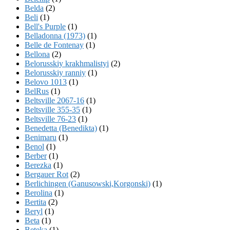
Belda
(2)
Beli
(1)
Bell's Purple
(1)
Belladonna (1973)
(1)
Belle de Fontenay
(1)
Bellona
(2)
Belorusskiy krakhmalistyi
(2)
Belorusskiy ranniy
(1)
Belovo 1013
(1)
BelRus
(1)
Beltsville 2067-16
(1)
Beltsville 355-35
(1)
Beltsville 76-23
(1)
Benedetta (Benedikta)
(1)
Benimaru
(1)
Benol
(1)
Berber
(1)
Berezka
(1)
Bergauer Rot
(2)
Berlichingen (Ganusowski,Korgonski)
(1)
Berolina
(1)
Bertita
(2)
Beryl
(1)
Beta
(1)
Beteka
(1)