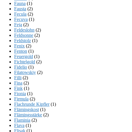
Fauna
(1)
Fausta
(2)
Fecula
(2)
Fecuva
(1)
Feja
(2)
Feldeslohn
(2)
Feldsonne
(2)
Feldstolz
(1)
Fenix
(2)
Fenton
(1)
Feuergold
(1)
Fichtelgold
(2)
Fidelio
(1)
Filatowskiy
(2)
Filli
(2)
Fina
(2)
Fink
(1)
Fionia
(1)
Firmula
(2)
Flachrunde Kipfler
(1)
Flämingskost
(1)
Flämingsstärke
(2)
Flaminia
(2)
Flava
(1)
Flisak
(1)