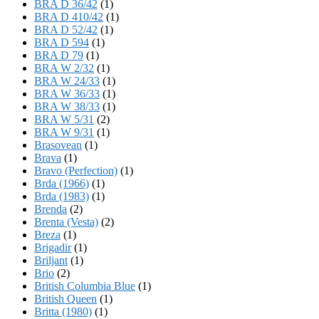
BRA D 36/42
(1)
BRA D 410/42
(1)
BRA D 52/42
(1)
BRA D 594
(1)
BRA D 79
(1)
BRA W 2/32
(1)
BRA W 24/33
(1)
BRA W 36/33
(1)
BRA W 38/33
(1)
BRA W 5/31
(2)
BRA W 9/31
(1)
Brasovean
(1)
Brava
(1)
Bravo (Perfection)
(1)
Brda (1966)
(1)
Brda (1983)
(1)
Brenda
(2)
Brenta (Vesta)
(2)
Breza
(1)
Brigadir
(1)
Briljant
(1)
Brio
(2)
British Columbia Blue
(1)
British Queen
(1)
Britta (1980)
(1)