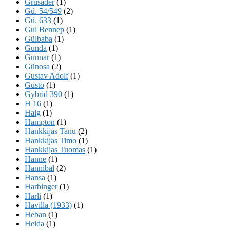
Grusader
(1)
Gü. 54/549
(2)
Gü. 633
(1)
Gul Bennep
(1)
Gülbaba
(1)
Gunda
(1)
Gunnar
(1)
Günosa
(2)
Gustav Adolf
(1)
Gusto
(1)
Gybrid 390
(1)
H 16
(1)
Haig
(1)
Hampton
(1)
Hankkijas Tanu
(2)
Hankkijas Timo
(1)
Hankkijas Tuomas
(1)
Hanne
(1)
Hannibal
(2)
Hansa
(1)
Harbinger
(1)
Harli
(1)
Havilla (1933)
(1)
Heban
(1)
Heida
(1)