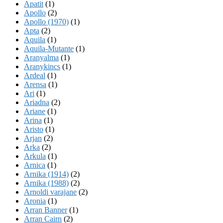
Apatit
(1)
Apollo
(2)
Apollo (1970)
(1)
Apta
(2)
Aquila
(1)
Aquila-Mutante
(1)
Aranyalma
(1)
Aranykincs
(1)
Ardeal
(1)
Arensa
(1)
Ari
(1)
Ariadna
(2)
Ariane
(1)
Arina
(1)
Aristo
(1)
Arjan
(2)
Arka
(2)
Arkula
(1)
Arnica
(1)
Arnika (1914)
(2)
Arnika (1988)
(2)
Arnoldi varajane
(2)
Aronia
(1)
Arran Banner
(1)
Arran Cairn
(2)