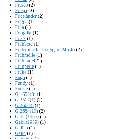
Fresco
(2)
Frezja
(2)
Friesländer
(2)
Frigga
(1)
Frila
(1)
Fringilla
(1)
Frisia
(1)
Frühbote
(1)
Frühkartoffel Prättigau (Müsli)
(2)
Frühmölle
(1)
Frühnudel
(1)
Frühperle
(1)
Früka
(1)
Fuga
(1)
Fundy
(1)
Furore
(1)
G 1658(8)
(1)
G 2517(1)
(2)
G 2660/5
(1)
G 2684(19)
(2)
Gabi (1965)
(1)
Gabi (1989)
(1)
Galina
(1)
Gallo
(1)
Gambria
(1)