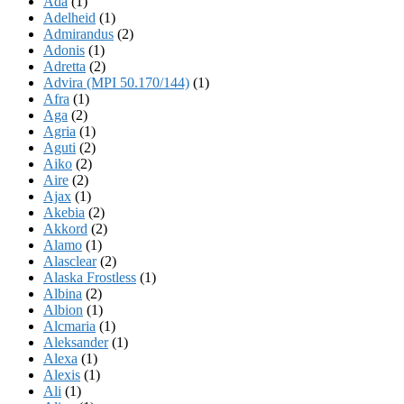
Ada
(1)
Adelheid
(1)
Admirandus
(2)
Adonis
(1)
Adretta
(2)
Advira (MPI 50.170/144)
(1)
Afra
(1)
Aga
(2)
Agria
(1)
Aguti
(2)
Aiko
(2)
Aire
(2)
Ajax
(1)
Akebia
(2)
Akkord
(2)
Alamo
(1)
Alasclear
(2)
Alaska Frostless
(1)
Albina
(2)
Albion
(1)
Alcmaria
(1)
Aleksander
(1)
Alexa
(1)
Alexis
(1)
Ali
(1)