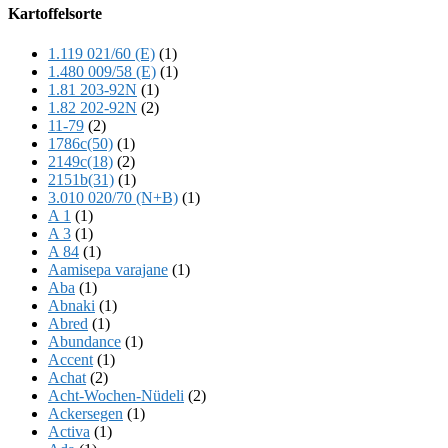
Offscreen
Kartoffelsorte
Content
1.119 021/60 (E)
(1)
1.480 009/58 (E)
(1)
1.81 203-92N
(1)
1.82 202-92N
(2)
11-79
(2)
1786c(50)
(1)
2149c(18)
(2)
2151b(31)
(1)
3.010 020/70 (N+B)
(1)
A 1
(1)
A 3
(1)
A 84
(1)
Aamisepa varajane
(1)
Aba
(1)
Abnaki
(1)
Abred
(1)
Abundance
(1)
Accent
(1)
Achat
(2)
Acht-Wochen-Nüdeli
(2)
Ackersegen
(1)
Activa
(1)