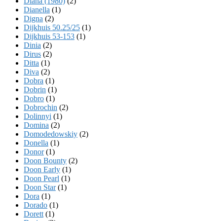
Diana (1980)
(2)
Dianella
(1)
Digna
(2)
Dijkhuis 50.25/25
(1)
Dijkhuis 53-153
(1)
Dinia
(2)
Dirus
(2)
Ditta
(1)
Diva
(2)
Dobra
(1)
Dobrin
(1)
Dobro
(1)
Dobrochin
(2)
Dolinnyi
(1)
Domina
(2)
Domodedowskiy
(2)
Donella
(1)
Donor
(1)
Doon Bounty
(2)
Doon Early
(1)
Doon Pearl
(1)
Doon Star
(1)
Dora
(1)
Dorado
(1)
Dorett
(1)