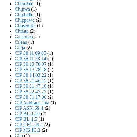
Cherokee
(1)
Chijiwa
(1)
Chipbelle
(1)
Chippewa
(2)
Chosen-95
(1)
Christa
(2)
Ciclamen
(1)
Cilena
(1)
Cinja
(2)
CIP 38 11 09 05
(1)
CIP 38 11 78 14
(1)
CIP 38 13 78 07
(1)
CIP 38 13 78 18
(2)
CIP 38 14 03 22
(1)
CIP 38 21 46 15
(1)
CIP 38 21 47 18
(1)
CIP 38 22 45 27
(1)
CIP 38 31 17 06
(2)
CIP Achirana Inta
(1)
CIP ASN-69-1
(2)
CIP BL-1.10
(2)
CIP BL-1.5
(1)
CIP CFC-69-1
(2)
CIP MS-IC.2
(2)
Cira
(1)