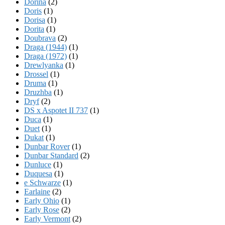
Dorina
(2)
Doris
(1)
Dorisa
(1)
Dorita
(1)
Doubrava
(2)
Draga (1944)
(1)
Draga (1972)
(1)
Drewlyanka
(1)
Drossel
(1)
Druma
(1)
Druzhba
(1)
Dryf
(2)
DS x Aspotet II 737
(1)
Duca
(1)
Duet
(1)
Dukat
(1)
Dunbar Rover
(1)
Dunbar Standard
(2)
Dunluce
(1)
Duquesa
(1)
e Schwarze
(1)
Earlaine
(2)
Early Ohio
(1)
Early Rose
(2)
Early Vermont
(2)