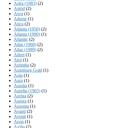
Astra (1983)
(2)
Astrid
(2)
Asva
(1)
Athene
(1)
Atica
(2)
Atlanta (1950)
(2)
Atlanta (1990)
(1)
Atlantic
(2)
Atlas (1960)
(2)
Atlas (1989)
(2)
Atleet
(1)
Atol
(1)
Atzimba
(2)
Augsburg Gold
(1)
Aula
(1)
Aura
(1)
Auralia
(1)
Aurelia (1965)
(1)
Auriga
(2)
Aurora
(1)
Ausonia
(1)
Avanti
(2)
Avenir
(1)
Avon
(1)
Axilia
(2)