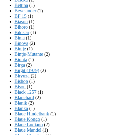
Bettina
(1)
Bevelander
(1)
BF 15
(1)
Biason
(1)
Bihoro
(1)
Bildstar
(1)
Binia
(1)
Binova
(2)
Bintje
(1)
Bintje-Mutante
(2)
Bionta
(1)
Birga
(2)
Birgit (1979)
(2)
Biryuza
(2)
Bishop
(1)
Bison
(1)
Black 1257
(1)
Blanchard
(2)
Blanik
(2)
Blanka
(1)
Blaue Hindelbank
(1)
Blaue Kongo
(1)
Blaue Ludiano
(2)
Blaue Mandel
(1)