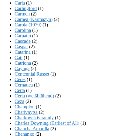
Carla
(1)
Carlingford
(1)
Carmen
(2)
Carnea (Karmazyn)
(2)
Carola (1979)
(1)
Carolina
(1)
Carpatin
(1)
Cascade
(2)
Caspar
(2)
Catarina
(1)
Cati
(1)
Catriona
(2)
Cayuga
(2)
Centennial Russet
(1)
Ceres
(1)
Cernatica
(1)
Certa
(1)
Certa (weißblühend)
(2)
Ceza
(2)
Champion
(1)
Charivnytsa
(2)
Charkowskiy ranniy
(1)
Charles Downing (Earliest of All)
(1)
Chaucha Amarilla
(2)
Chenango
(2)