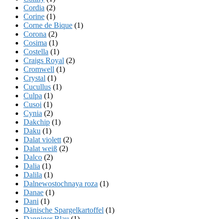
Cordia
(2)
Corine
(1)
Corne de Bique
(1)
Corona
(2)
Cosima
(1)
Costella
(1)
Craigs Royal
(2)
Cromwell
(1)
Crystal
(1)
Cucullus
(1)
Culpa
(1)
Cusoi
(1)
Cynia
(2)
Dakchip
(1)
Daku
(1)
Dalat violett
(2)
Dalat weiß
(2)
Dalco
(2)
Dalia
(1)
Dalila
(1)
Dalnewostochnaya roza
(1)
Danae
(1)
Dani
(1)
Dänische Spargelkartoffel
(1)
Danniger Blau
(1)