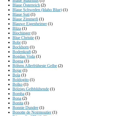
Blaue Mauritius
(1)
Blaue Österreich
(2)
Blaue Schweden (Idaho Blue)
(1)
Blaue Suti
(1)
Blaue Zimmerli
(1)
Blauwe Eigenheimer
(1)
Bliza
(1)
Blochinger
(1)
Blue Christie
(1)
Bobr
(1)
Bockhorn
(1)
Bodenkraft
(2)
Bogdan Voda
(1)
Bogna
(1)
Böhms Allerfrüheste Gelbe
(2)
Bojar
(1)
Bola
(1)
Boldogito
(1)
Bolko
(1)
Bölzigs Gelbblühende
(1)
Bomba
(1)
Bona
(2)
Bonita
(1)
Bonnie Dundee
(1)
Bonotte de Noirmoutier
(1)