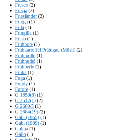
Fresco
(2)
Frezja
(2)
Friesländer
(2)
Frigga
(1)
Frila
(1)
Fringilla
(1)
Frisia
(1)
Frühbote
(1)
Frühkartoffel Prättigau (Müsli)
(2)
Frühmölle
(1)
Frühnudel
(1)
Frühperle
(1)
Früka
(1)
Fuga
(1)
Fundy
(1)
Furore
(1)
G 1658(8)
(1)
G 2517(1)
(2)
G 2660/5
(1)
G 2684(19)
(2)
Gabi (1965)
(1)
Gabi (1989)
(1)
Galina
(1)
Gallo
(1)
Gambria
(1)