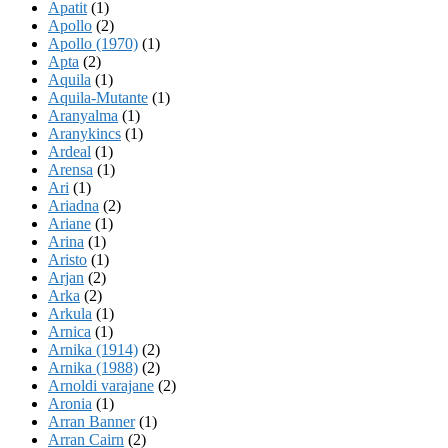
Apatit
(1)
Apollo
(2)
Apollo (1970)
(1)
Apta
(2)
Aquila
(1)
Aquila-Mutante
(1)
Aranyalma
(1)
Aranykincs
(1)
Ardeal
(1)
Arensa
(1)
Ari
(1)
Ariadna
(2)
Ariane
(1)
Arina
(1)
Aristo
(1)
Arjan
(2)
Arka
(2)
Arkula
(1)
Arnica
(1)
Arnika (1914)
(2)
Arnika (1988)
(2)
Arnoldi varajane
(2)
Aronia
(1)
Arran Banner
(1)
Arran Cairn
(2)