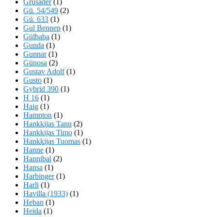
Grusader
(1)
Gü. 54/549
(2)
Gü. 633
(1)
Gul Bennep
(1)
Gülbaba
(1)
Gunda
(1)
Gunnar
(1)
Günosa
(2)
Gustav Adolf
(1)
Gusto
(1)
Gybrid 390
(1)
H 16
(1)
Haig
(1)
Hampton
(1)
Hankkijas Tanu
(2)
Hankkijas Timo
(1)
Hankkijas Tuomas
(1)
Hanne
(1)
Hannibal
(2)
Hansa
(1)
Harbinger
(1)
Harli
(1)
Havilla (1933)
(1)
Heban
(1)
Heida
(1)