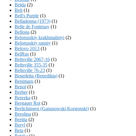
Belda
(2)
Beli
(1)
Bell's Purple
(1)
Belladonna (1973)
(1)
Belle de Fontenay
(1)
Bellona
(2)
Belorusskiy krakhmalistyi
(2)
Belorusskiy ranniy
(1)
Belovo 1013
(1)
BelRus
(1)
Beltsville 2067-16
(1)
Beltsville 355-35
(1)
Beltsville 76-23
(1)
Benedetta (Benedikta)
(1)
Benimaru
(1)
Benol
(1)
Berber
(1)
Berezka
(1)
Bergauer Rot
(2)
Berlichingen (Ganusowski,Korgonski)
(1)
Berolina
(1)
Bertita
(2)
Beryl
(1)
Beta
(1)
Beteka
(1)