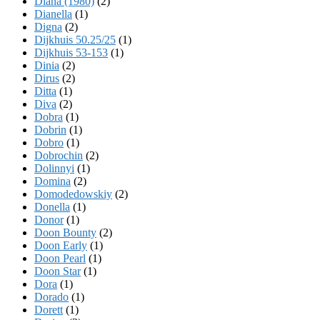
Diana (1980)
(2)
Dianella
(1)
Digna
(2)
Dijkhuis 50.25/25
(1)
Dijkhuis 53-153
(1)
Dinia
(2)
Dirus
(2)
Ditta
(1)
Diva
(2)
Dobra
(1)
Dobrin
(1)
Dobro
(1)
Dobrochin
(2)
Dolinnyi
(1)
Domina
(2)
Domodedowskiy
(2)
Donella
(1)
Donor
(1)
Doon Bounty
(2)
Doon Early
(1)
Doon Pearl
(1)
Doon Star
(1)
Dora
(1)
Dorado
(1)
Dorett
(1)