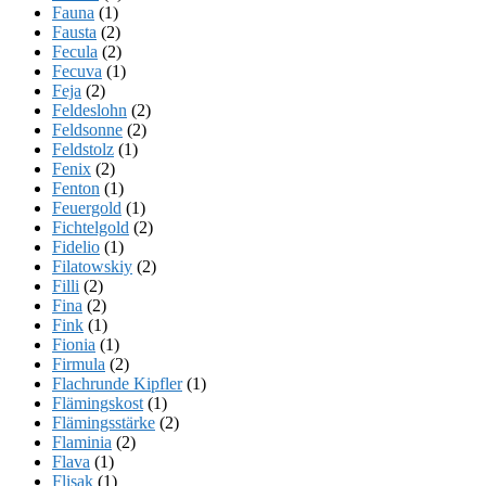
Fauna
(1)
Fausta
(2)
Fecula
(2)
Fecuva
(1)
Feja
(2)
Feldeslohn
(2)
Feldsonne
(2)
Feldstolz
(1)
Fenix
(2)
Fenton
(1)
Feuergold
(1)
Fichtelgold
(2)
Fidelio
(1)
Filatowskiy
(2)
Filli
(2)
Fina
(2)
Fink
(1)
Fionia
(1)
Firmula
(2)
Flachrunde Kipfler
(1)
Flämingskost
(1)
Flämingsstärke
(2)
Flaminia
(2)
Flava
(1)
Flisak
(1)