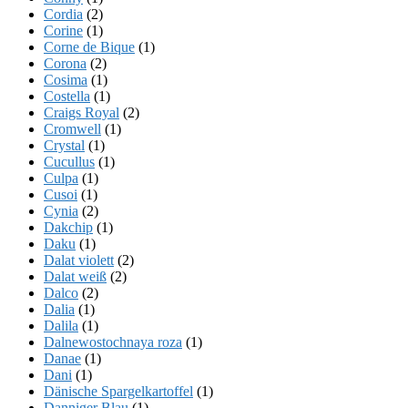
Cordia
(2)
Corine
(1)
Corne de Bique
(1)
Corona
(2)
Cosima
(1)
Costella
(1)
Craigs Royal
(2)
Cromwell
(1)
Crystal
(1)
Cucullus
(1)
Culpa
(1)
Cusoi
(1)
Cynia
(2)
Dakchip
(1)
Daku
(1)
Dalat violett
(2)
Dalat weiß
(2)
Dalco
(2)
Dalia
(1)
Dalila
(1)
Dalnewostochnaya roza
(1)
Danae
(1)
Dani
(1)
Dänische Spargelkartoffel
(1)
Danniger Blau
(1)