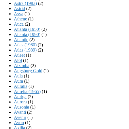
Astra (1983)
(2)
Astrid
(2)
Asva
(1)
Athene
(1)
Atica
(2)
Atlanta (1950)
(2)
Atlanta (1990)
(1)
Atlantic
(2)
Atlas (1960)
(2)
Atlas (1989)
(2)
Atleet
(1)
Atol
(1)
Atzimba
(2)
Augsburg Gold
(1)
Aula
(1)
Aura
(1)
Auralia
(1)
Aurelia (1965)
(1)
Auriga
(2)
Aurora
(1)
Ausonia
(1)
Avanti
(2)
Avenir
(1)
Avon
(1)
Axilia
(2)