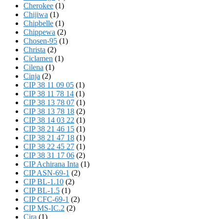
Cherokee
(1)
Chijiwa
(1)
Chipbelle
(1)
Chippewa
(2)
Chosen-95
(1)
Christa
(2)
Ciclamen
(1)
Cilena
(1)
Cinja
(2)
CIP 38 11 09 05
(1)
CIP 38 11 78 14
(1)
CIP 38 13 78 07
(1)
CIP 38 13 78 18
(2)
CIP 38 14 03 22
(1)
CIP 38 21 46 15
(1)
CIP 38 21 47 18
(1)
CIP 38 22 45 27
(1)
CIP 38 31 17 06
(2)
CIP Achirana Inta
(1)
CIP ASN-69-1
(2)
CIP BL-1.10
(2)
CIP BL-1.5
(1)
CIP CFC-69-1
(2)
CIP MS-IC.2
(2)
Cira
(1)