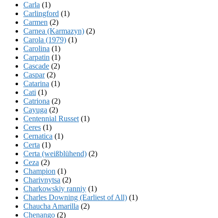
Carla
(1)
Carlingford
(1)
Carmen
(2)
Carnea (Karmazyn)
(2)
Carola (1979)
(1)
Carolina
(1)
Carpatin
(1)
Cascade
(2)
Caspar
(2)
Catarina
(1)
Cati
(1)
Catriona
(2)
Cayuga
(2)
Centennial Russet
(1)
Ceres
(1)
Cernatica
(1)
Certa
(1)
Certa (weißblühend)
(2)
Ceza
(2)
Champion
(1)
Charivnytsa
(2)
Charkowskiy ranniy
(1)
Charles Downing (Earliest of All)
(1)
Chaucha Amarilla
(2)
Chenango
(2)