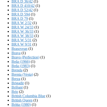
BRA D 36/42
(1)
BRA D 410/42
(1)
BRA D 52/42
(1)
BRA D 594
(1)
BRA D 79
(1)
BRA W 2/32
(1)
BRA W 24/33
(1)
BRA W 36/33
(1)
BRA W 38/33
(1)
BRA W 5/31
(2)
BRA W 9/31
(1)
Brasovean
(1)
Brava
(1)
Bravo (Perfection)
(1)
Brda (1966)
(1)
Brda (1983)
(1)
Brenda
(2)
Brenta (Vesta)
(2)
Breza
(1)
Brigadir
(1)
Briljant
(1)
Brio
(2)
British Columbia Blue
(1)
British Queen
(1)
Britta (1980)
(1)