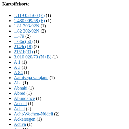
Offscreen
Kartoffelsorte
Content
1.119 021/60 (E)
(1)
1.480 009/58 (E)
(1)
1.81 203-92N
(1)
1.82 202-92N
(2)
11-79
(2)
1786c(50)
(1)
2149c(18)
(2)
2151b(31)
(1)
3.010 020/70 (N+B)
(1)
A 1
(1)
A 3
(1)
A 84
(1)
Aamisepa varajane
(1)
Aba
(1)
Abnaki
(1)
Abred
(1)
Abundance
(1)
Accent
(1)
Achat
(2)
Acht-Wochen-Nüdeli
(2)
Ackersegen
(1)
Activa
(1)