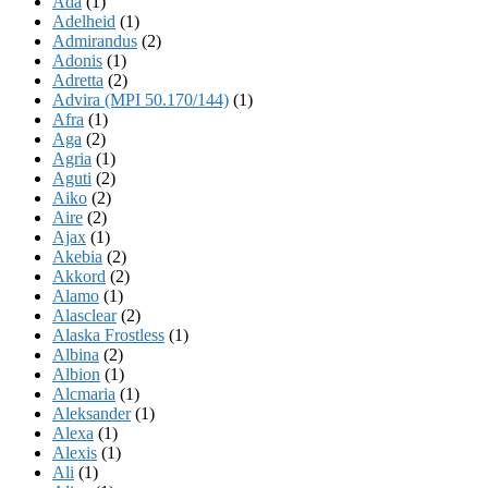
Ada
(1)
Adelheid
(1)
Admirandus
(2)
Adonis
(1)
Adretta
(2)
Advira (MPI 50.170/144)
(1)
Afra
(1)
Aga
(2)
Agria
(1)
Aguti
(2)
Aiko
(2)
Aire
(2)
Ajax
(1)
Akebia
(2)
Akkord
(2)
Alamo
(1)
Alasclear
(2)
Alaska Frostless
(1)
Albina
(2)
Albion
(1)
Alcmaria
(1)
Aleksander
(1)
Alexa
(1)
Alexis
(1)
Ali
(1)