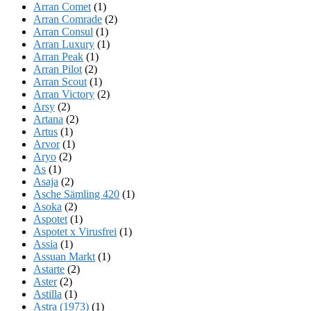
Arran Comet
(1)
Arran Comrade
(2)
Arran Consul
(1)
Arran Luxury
(1)
Arran Peak
(1)
Arran Pilot
(2)
Arran Scout
(1)
Arran Victory
(2)
Arsy
(2)
Artana
(2)
Artus
(1)
Arvor
(1)
Aryo
(2)
As
(1)
Asaja
(2)
Asche Sämling 420
(1)
Asoka
(2)
Aspotet
(1)
Aspotet x Virusfrei
(1)
Assia
(1)
Assuan Markt
(1)
Astarte
(2)
Aster
(2)
Astilla
(1)
Astra (1973)
(1)