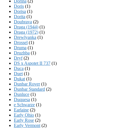
Dorina
(2)
Doris
(1)
Dorisa
(1)
Dorita
(1)
Doubrava
(2)
Draga (1944)
(1)
Draga (1972)
(1)
Drewlyanka
(1)
Drossel
(1)
Druma
(1)
Druzhba
(1)
Dryf
(2)
DS x Aspotet II 737
(1)
Duca
(1)
Duet
(1)
Dukat
(1)
Dunbar Rover
(1)
Dunbar Standard
(2)
Dunluce
(1)
Duquesa
(1)
e Schwarze
(1)
Earlaine
(2)
Early Ohio
(1)
Early Rose
(2)
Early Vermont
(2)