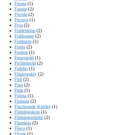
Fauna
(1)
Fausta
(2)
Fecula
(2)
Fecuva
(1)
Feja
(2)
Feldeslohn
(2)
Feldsonne
(2)
Feldstolz
(1)
Fenix
(2)
Fenton
(1)
Feuergold
(1)
Fichtelgold
(2)
Fidelio
(1)
Filatowskiy
(2)
Filli
(2)
Fina
(2)
Fink
(1)
Fionia
(1)
Firmula
(2)
Flachrunde Kipfler
(1)
Flämingskost
(1)
Flämingsstärke
(2)
Flaminia
(2)
Flava
(1)
Flisak
(1)