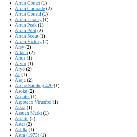
Arran Comet
(1)
Arran Comrade
(2)
Arran Consul
(1)
Arran Luxury
(1)
Arran Peak
(1)
Arran Pilot
(2)
Arran Scout
(1)
Arran Victory
(2)
Arsy
(2)
Artana
(2)
Artus
(1)
Arvor
(1)
Aryo
(2)
As
(1)
Asaja
(2)
Asche Sämling 420
(1)
Asoka
(2)
Aspotet
(1)
Aspotet x Virusfrei
(1)
Assia
(1)
Assuan Markt
(1)
Astarte
(2)
Aster
(2)
Astilla
(1)
Astra (1973)
(1)