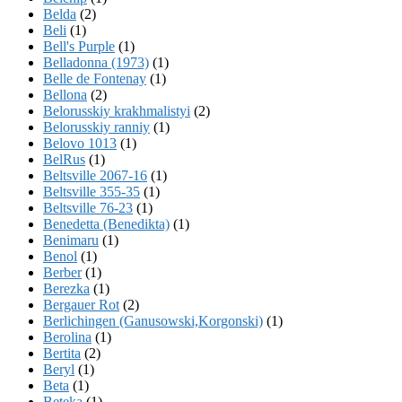
Belda
(2)
Beli
(1)
Bell's Purple
(1)
Belladonna (1973)
(1)
Belle de Fontenay
(1)
Bellona
(2)
Belorusskiy krakhmalistyi
(2)
Belorusskiy ranniy
(1)
Belovo 1013
(1)
BelRus
(1)
Beltsville 2067-16
(1)
Beltsville 355-35
(1)
Beltsville 76-23
(1)
Benedetta (Benedikta)
(1)
Benimaru
(1)
Benol
(1)
Berber
(1)
Berezka
(1)
Bergauer Rot
(2)
Berlichingen (Ganusowski,Korgonski)
(1)
Berolina
(1)
Bertita
(2)
Beryl
(1)
Beta
(1)
Beteka
(1)