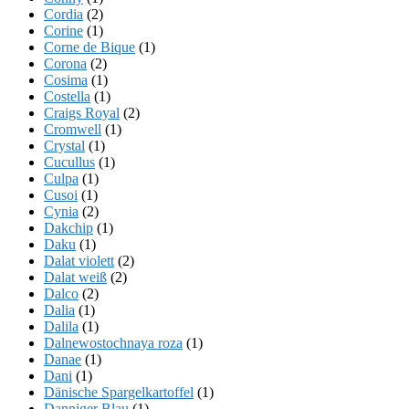
Cordia
(2)
Corine
(1)
Corne de Bique
(1)
Corona
(2)
Cosima
(1)
Costella
(1)
Craigs Royal
(2)
Cromwell
(1)
Crystal
(1)
Cucullus
(1)
Culpa
(1)
Cusoi
(1)
Cynia
(2)
Dakchip
(1)
Daku
(1)
Dalat violett
(2)
Dalat weiß
(2)
Dalco
(2)
Dalia
(1)
Dalila
(1)
Dalnewostochnaya roza
(1)
Danae
(1)
Dani
(1)
Dänische Spargelkartoffel
(1)
Danniger Blau
(1)