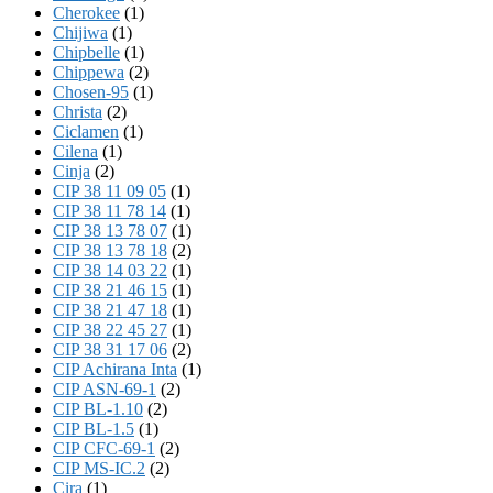
Cherokee
(1)
Chijiwa
(1)
Chipbelle
(1)
Chippewa
(2)
Chosen-95
(1)
Christa
(2)
Ciclamen
(1)
Cilena
(1)
Cinja
(2)
CIP 38 11 09 05
(1)
CIP 38 11 78 14
(1)
CIP 38 13 78 07
(1)
CIP 38 13 78 18
(2)
CIP 38 14 03 22
(1)
CIP 38 21 46 15
(1)
CIP 38 21 47 18
(1)
CIP 38 22 45 27
(1)
CIP 38 31 17 06
(2)
CIP Achirana Inta
(1)
CIP ASN-69-1
(2)
CIP BL-1.10
(2)
CIP BL-1.5
(1)
CIP CFC-69-1
(2)
CIP MS-IC.2
(2)
Cira
(1)