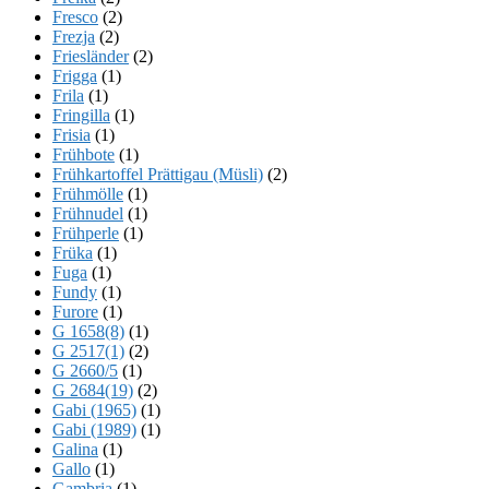
Fresco
(2)
Frezja
(2)
Friesländer
(2)
Frigga
(1)
Frila
(1)
Fringilla
(1)
Frisia
(1)
Frühbote
(1)
Frühkartoffel Prättigau (Müsli)
(2)
Frühmölle
(1)
Frühnudel
(1)
Frühperle
(1)
Früka
(1)
Fuga
(1)
Fundy
(1)
Furore
(1)
G 1658(8)
(1)
G 2517(1)
(2)
G 2660/5
(1)
G 2684(19)
(2)
Gabi (1965)
(1)
Gabi (1989)
(1)
Galina
(1)
Gallo
(1)
Gambria
(1)