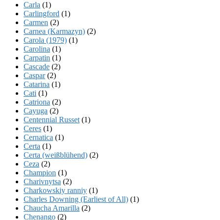
Carla
(1)
Carlingford
(1)
Carmen
(2)
Carnea (Karmazyn)
(2)
Carola (1979)
(1)
Carolina
(1)
Carpatin
(1)
Cascade
(2)
Caspar
(2)
Catarina
(1)
Cati
(1)
Catriona
(2)
Cayuga
(2)
Centennial Russet
(1)
Ceres
(1)
Cernatica
(1)
Certa
(1)
Certa (weißblühend)
(2)
Ceza
(2)
Champion
(1)
Charivnytsa
(2)
Charkowskiy ranniy
(1)
Charles Downing (Earliest of All)
(1)
Chaucha Amarilla
(2)
Chenango
(2)