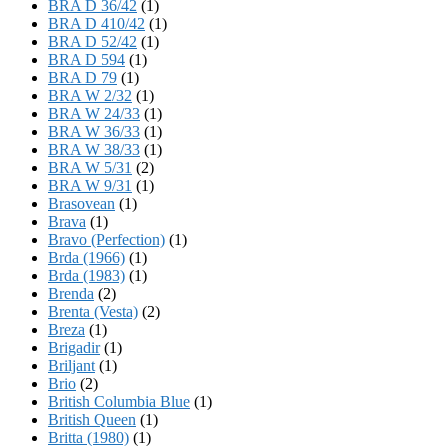
BRA D 36/42
(1)
BRA D 410/42
(1)
BRA D 52/42
(1)
BRA D 594
(1)
BRA D 79
(1)
BRA W 2/32
(1)
BRA W 24/33
(1)
BRA W 36/33
(1)
BRA W 38/33
(1)
BRA W 5/31
(2)
BRA W 9/31
(1)
Brasovean
(1)
Brava
(1)
Bravo (Perfection)
(1)
Brda (1966)
(1)
Brda (1983)
(1)
Brenda
(2)
Brenta (Vesta)
(2)
Breza
(1)
Brigadir
(1)
Briljant
(1)
Brio
(2)
British Columbia Blue
(1)
British Queen
(1)
Britta (1980)
(1)