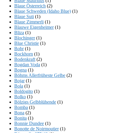
Blaue Mauritius
(1)
Blaue Österreich
(2)
Blaue Schweden (Idaho Blue)
(1)
Blaue Suti
(1)
Blaue Zimmerli
(1)
Blauwe Eigenheimer
(1)
Bliza
(1)
Blochinger
(1)
Blue Christie
(1)
Bobr
(1)
Bockhorn
(1)
Bodenkraft
(2)
Bogdan Voda
(1)
Bogna
(1)
Böhms Allerfrüheste Gelbe
(2)
Bojar
(1)
Bola
(1)
Boldogito
(1)
Bolko
(1)
Bölzigs Gelbblühende
(1)
Bomba
(1)
Bona
(2)
Bonita
(1)
Bonnie Dundee
(1)
Bonotte de Noirmoutier
(1)