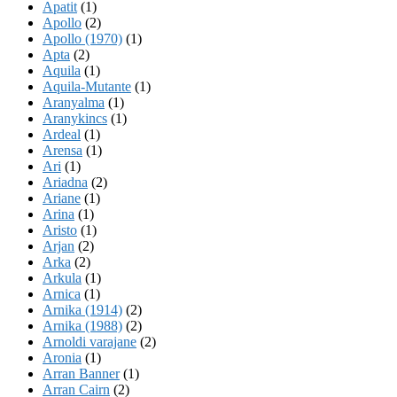
Apatit
(1)
Apollo
(2)
Apollo (1970)
(1)
Apta
(2)
Aquila
(1)
Aquila-Mutante
(1)
Aranyalma
(1)
Aranykincs
(1)
Ardeal
(1)
Arensa
(1)
Ari
(1)
Ariadna
(2)
Ariane
(1)
Arina
(1)
Aristo
(1)
Arjan
(2)
Arka
(2)
Arkula
(1)
Arnica
(1)
Arnika (1914)
(2)
Arnika (1988)
(2)
Arnoldi varajane
(2)
Aronia
(1)
Arran Banner
(1)
Arran Cairn
(2)