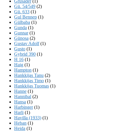
Grusader
(1)
Gü. 54/549
(2)
Gü. 633
(1)
Gul Bennep
(1)
Gülbaba
(1)
Gunda
(1)
Gunnar
(1)
Günosa
(2)
Gustav Adolf
(1)
Gusto
(1)
Gybrid 390
(1)
H 16
(1)
Haig
(1)
Hampton
(1)
Hankkijas Tanu
(2)
Hankkijas Timo
(1)
Hankkijas Tuomas
(1)
Hanne
(1)
Hannibal
(2)
Hansa
(1)
Harbinger
(1)
Harli
(1)
Havilla (1933)
(1)
Heban
(1)
Heida
(1)