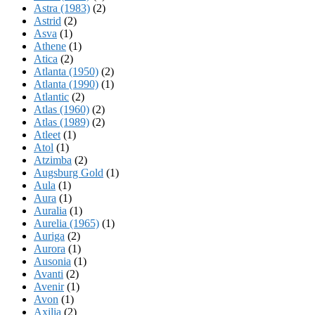
Astra (1983)
(2)
Astrid
(2)
Asva
(1)
Athene
(1)
Atica
(2)
Atlanta (1950)
(2)
Atlanta (1990)
(1)
Atlantic
(2)
Atlas (1960)
(2)
Atlas (1989)
(2)
Atleet
(1)
Atol
(1)
Atzimba
(2)
Augsburg Gold
(1)
Aula
(1)
Aura
(1)
Auralia
(1)
Aurelia (1965)
(1)
Auriga
(2)
Aurora
(1)
Ausonia
(1)
Avanti
(2)
Avenir
(1)
Avon
(1)
Axilia
(2)