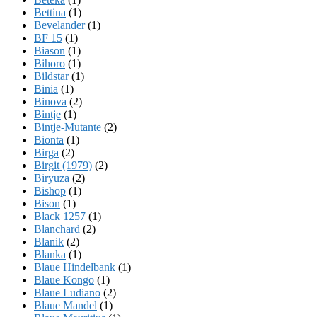
Bettina
(1)
Bevelander
(1)
BF 15
(1)
Biason
(1)
Bihoro
(1)
Bildstar
(1)
Binia
(1)
Binova
(2)
Bintje
(1)
Bintje-Mutante
(2)
Bionta
(1)
Birga
(2)
Birgit (1979)
(2)
Biryuza
(2)
Bishop
(1)
Bison
(1)
Black 1257
(1)
Blanchard
(2)
Blanik
(2)
Blanka
(1)
Blaue Hindelbank
(1)
Blaue Kongo
(1)
Blaue Ludiano
(2)
Blaue Mandel
(1)