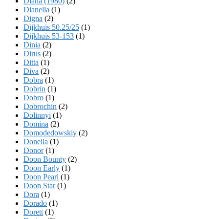
Diana (1980)
(2)
Dianella
(1)
Digna
(2)
Dijkhuis 50.25/25
(1)
Dijkhuis 53-153
(1)
Dinia
(2)
Dirus
(2)
Ditta
(1)
Diva
(2)
Dobra
(1)
Dobrin
(1)
Dobro
(1)
Dobrochin
(2)
Dolinnyi
(1)
Domina
(2)
Domodedowskiy
(2)
Donella
(1)
Donor
(1)
Doon Bounty
(2)
Doon Early
(1)
Doon Pearl
(1)
Doon Star
(1)
Dora
(1)
Dorado
(1)
Dorett
(1)