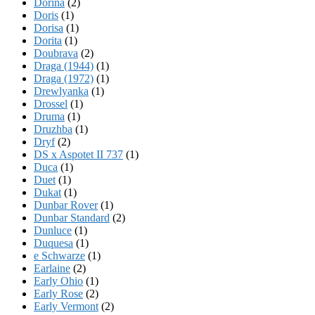
Dorina
(2)
Doris
(1)
Dorisa
(1)
Dorita
(1)
Doubrava
(2)
Draga (1944)
(1)
Draga (1972)
(1)
Drewlyanka
(1)
Drossel
(1)
Druma
(1)
Druzhba
(1)
Dryf
(2)
DS x Aspotet II 737
(1)
Duca
(1)
Duet
(1)
Dukat
(1)
Dunbar Rover
(1)
Dunbar Standard
(2)
Dunluce
(1)
Duquesa
(1)
e Schwarze
(1)
Earlaine
(2)
Early Ohio
(1)
Early Rose
(2)
Early Vermont
(2)