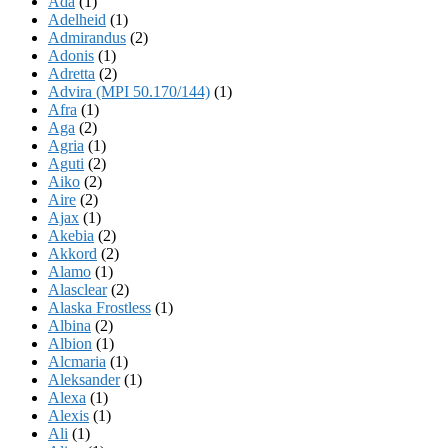
Ada
(1)
Adelheid
(1)
Admirandus
(2)
Adonis
(1)
Adretta
(2)
Advira (MPI 50.170/144)
(1)
Afra
(1)
Aga
(2)
Agria
(1)
Aguti
(2)
Aiko
(2)
Aire
(2)
Ajax
(1)
Akebia
(2)
Akkord
(2)
Alamo
(1)
Alasclear
(2)
Alaska Frostless
(1)
Albina
(2)
Albion
(1)
Alcmaria
(1)
Aleksander
(1)
Alexa
(1)
Alexis
(1)
Ali
(1)