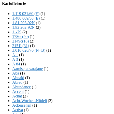
Offscreen
Kartoffelsorte
Content
1.119 021/60 (E)
(1)
1.480 009/58 (E)
(1)
1.81 203-92N
(1)
1.82 202-92N
(2)
11-79
(2)
1786c(50)
(1)
2149c(18)
(2)
2151b(31)
(1)
3.010 020/70 (N+B)
(1)
A 1
(1)
A 3
(1)
A 84
(1)
Aamisepa varajane
(1)
Aba
(1)
Abnaki
(1)
Abred
(1)
Abundance
(1)
Accent
(1)
Achat
(2)
Acht-Wochen-Nüdeli
(2)
Ackersegen
(1)
Activa
(1)