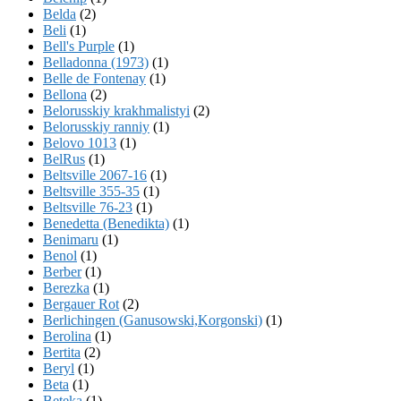
Belda
(2)
Beli
(1)
Bell's Purple
(1)
Belladonna (1973)
(1)
Belle de Fontenay
(1)
Bellona
(2)
Belorusskiy krakhmalistyi
(2)
Belorusskiy ranniy
(1)
Belovo 1013
(1)
BelRus
(1)
Beltsville 2067-16
(1)
Beltsville 355-35
(1)
Beltsville 76-23
(1)
Benedetta (Benedikta)
(1)
Benimaru
(1)
Benol
(1)
Berber
(1)
Berezka
(1)
Bergauer Rot
(2)
Berlichingen (Ganusowski,Korgonski)
(1)
Berolina
(1)
Bertita
(2)
Beryl
(1)
Beta
(1)
Beteka
(1)