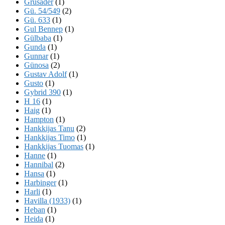
Grusader
(1)
Gü. 54/549
(2)
Gü. 633
(1)
Gul Bennep
(1)
Gülbaba
(1)
Gunda
(1)
Gunnar
(1)
Günosa
(2)
Gustav Adolf
(1)
Gusto
(1)
Gybrid 390
(1)
H 16
(1)
Haig
(1)
Hampton
(1)
Hankkijas Tanu
(2)
Hankkijas Timo
(1)
Hankkijas Tuomas
(1)
Hanne
(1)
Hannibal
(2)
Hansa
(1)
Harbinger
(1)
Harli
(1)
Havilla (1933)
(1)
Heban
(1)
Heida
(1)