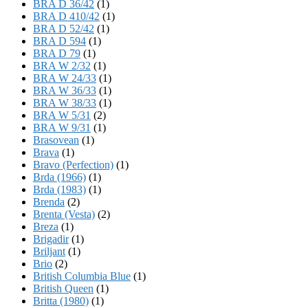
BRA D 36/42
(1)
BRA D 410/42
(1)
BRA D 52/42
(1)
BRA D 594
(1)
BRA D 79
(1)
BRA W 2/32
(1)
BRA W 24/33
(1)
BRA W 36/33
(1)
BRA W 38/33
(1)
BRA W 5/31
(2)
BRA W 9/31
(1)
Brasovean
(1)
Brava
(1)
Bravo (Perfection)
(1)
Brda (1966)
(1)
Brda (1983)
(1)
Brenda
(2)
Brenta (Vesta)
(2)
Breza
(1)
Brigadir
(1)
Briljant
(1)
Brio
(2)
British Columbia Blue
(1)
British Queen
(1)
Britta (1980)
(1)