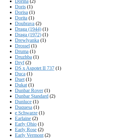
Dorina
(2)
Doris
(1)
Dorisa
(1)
Dorita
(1)
Doubrava
(2)
Draga (1944)
(1)
Draga (1972)
(1)
Drewlyanka
(1)
Drossel
(1)
Druma
(1)
Druzhba
(1)
Dryf
(2)
DS x Aspotet II 737
(1)
Duca
(1)
Duet
(1)
Dukat
(1)
Dunbar Rover
(1)
Dunbar Standard
(2)
Dunluce
(1)
Duquesa
(1)
e Schwarze
(1)
Earlaine
(2)
Early Ohio
(1)
Early Rose
(2)
Early Vermont
(2)