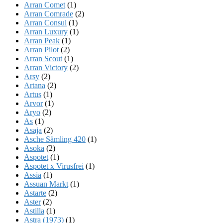
Arran Comet
(1)
Arran Comrade
(2)
Arran Consul
(1)
Arran Luxury
(1)
Arran Peak
(1)
Arran Pilot
(2)
Arran Scout
(1)
Arran Victory
(2)
Arsy
(2)
Artana
(2)
Artus
(1)
Arvor
(1)
Aryo
(2)
As
(1)
Asaja
(2)
Asche Sämling 420
(1)
Asoka
(2)
Aspotet
(1)
Aspotet x Virusfrei
(1)
Assia
(1)
Assuan Markt
(1)
Astarte
(2)
Aster
(2)
Astilla
(1)
Astra (1973)
(1)