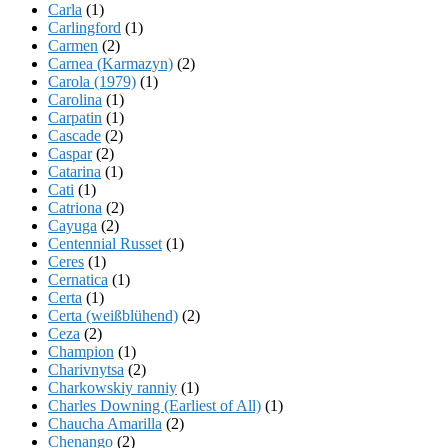
Carla
(1)
Carlingford
(1)
Carmen
(2)
Carnea (Karmazyn)
(2)
Carola (1979)
(1)
Carolina
(1)
Carpatin
(1)
Cascade
(2)
Caspar
(2)
Catarina
(1)
Cati
(1)
Catriona
(2)
Cayuga
(2)
Centennial Russet
(1)
Ceres
(1)
Cernatica
(1)
Certa
(1)
Certa (weißblühend)
(2)
Ceza
(2)
Champion
(1)
Charivnytsa
(2)
Charkowskiy ranniy
(1)
Charles Downing (Earliest of All)
(1)
Chaucha Amarilla
(2)
Chenango
(2)