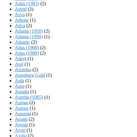
Astra (1983)
(2)
Astrid
(2)
Asva
(1)
Athene
(1)
Atica
(2)
Atlanta (1950)
(2)
Atlanta (1990)
(1)
Atlantic
(2)
Atlas (1960)
(2)
Atlas (1989)
(2)
Atleet
(1)
Atol
(1)
Atzimba
(2)
Augsburg Gold
(1)
Aula
(1)
Aura
(1)
Auralia
(1)
Aurelia (1965)
(1)
Auriga
(2)
Aurora
(1)
Ausonia
(1)
Avanti
(2)
Avenir
(1)
Avon
(1)
Axilia
(2)