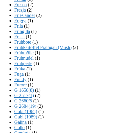
Fresco
(2)
Frezja
(2)
Friesländer
(2)
Frigga
(1)
Frila
(1)
Fringilla
(1)
Frisia
(1)
Frühbote
(1)
Frühkartoffel Prättigau (Müsli)
(2)
Frühmölle
(1)
Frühnudel
(1)
Frühperle
(1)
Früka
(1)
Fuga
(1)
Fundy
(1)
Furore
(1)
G 1658(8)
(1)
G 2517(1)
(2)
G 2660/5
(1)
G 2684(19)
(2)
Gabi (1965)
(1)
Gabi (1989)
(1)
Galina
(1)
Gallo
(1)
Gambria
(1)