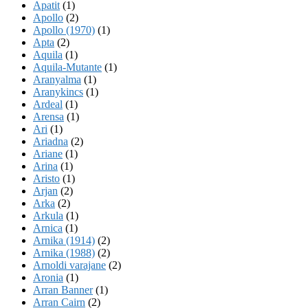
Apatit
(1)
Apollo
(2)
Apollo (1970)
(1)
Apta
(2)
Aquila
(1)
Aquila-Mutante
(1)
Aranyalma
(1)
Aranykincs
(1)
Ardeal
(1)
Arensa
(1)
Ari
(1)
Ariadna
(2)
Ariane
(1)
Arina
(1)
Aristo
(1)
Arjan
(2)
Arka
(2)
Arkula
(1)
Arnica
(1)
Arnika (1914)
(2)
Arnika (1988)
(2)
Arnoldi varajane
(2)
Aronia
(1)
Arran Banner
(1)
Arran Cairn
(2)