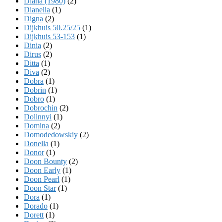
Diana (1980)
(2)
Dianella
(1)
Digna
(2)
Dijkhuis 50.25/25
(1)
Dijkhuis 53-153
(1)
Dinia
(2)
Dirus
(2)
Ditta
(1)
Diva
(2)
Dobra
(1)
Dobrin
(1)
Dobro
(1)
Dobrochin
(2)
Dolinnyi
(1)
Domina
(2)
Domodedowskiy
(2)
Donella
(1)
Donor
(1)
Doon Bounty
(2)
Doon Early
(1)
Doon Pearl
(1)
Doon Star
(1)
Dora
(1)
Dorado
(1)
Dorett
(1)