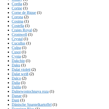
Cordia
(2)
Corine
(1)
Corne de Bique
(1)
Corona
(2)
Cosima
(1)
Costella
(1)
Craigs Royal
(2)
Cromwell
(1)
Crystal
(1)
Cucullus
(1)
Culpa
(1)
Cusoi
(1)
Cynia
(2)
Dakchip
(1)
Daku
(1)
Dalat violett
(2)
Dalat weiß
(2)
Dalco
(2)
Dalia
(1)
Dalila
(1)
Dalnewostochnaya roza
(1)
Danae
(1)
Dani
(1)
Dänische Spargelkartoffel
(1)
Danniger Blau
(1)