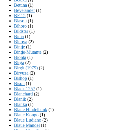
Bettina
(1)
Bevelander
(1)
BF 15
(1)
Biason
(1)
Bihoro
(1)
Bildstar
(1)
Binia
(1)
Binova
(2)
Bintje
(1)
Bintje-Mutante
(2)
Bionta
(1)
Birga
(2)
Birgit (1979)
(2)
Biryuza
(2)
Bishop
(1)
Bison
(1)
Black 1257
(1)
Blanchard
(2)
Blanik
(2)
Blanka
(1)
Blaue Hindelbank
(1)
Blaue Kongo
(1)
Blaue Ludiano
(2)
Blaue Mandel
(1)