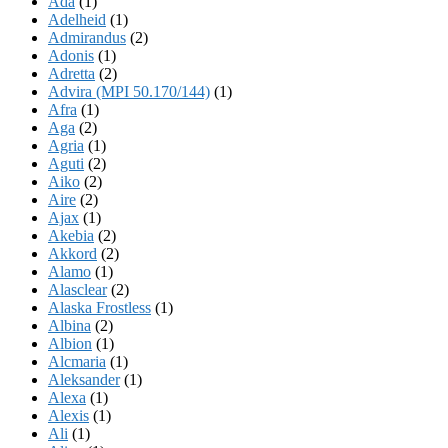
Ada
(1)
Adelheid
(1)
Admirandus
(2)
Adonis
(1)
Adretta
(2)
Advira (MPI 50.170/144)
(1)
Afra
(1)
Aga
(2)
Agria
(1)
Aguti
(2)
Aiko
(2)
Aire
(2)
Ajax
(1)
Akebia
(2)
Akkord
(2)
Alamo
(1)
Alasclear
(2)
Alaska Frostless
(1)
Albina
(2)
Albion
(1)
Alcmaria
(1)
Aleksander
(1)
Alexa
(1)
Alexis
(1)
Ali
(1)