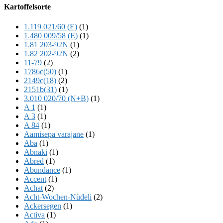
Offscreen
Kartoffelsorte
Content
1.119 021/60 (E)
(1)
1.480 009/58 (E)
(1)
1.81 203-92N
(1)
1.82 202-92N
(2)
11-79
(2)
1786c(50)
(1)
2149c(18)
(2)
2151b(31)
(1)
3.010 020/70 (N+B)
(1)
A 1
(1)
A 3
(1)
A 84
(1)
Aamisepa varajane
(1)
Aba
(1)
Abnaki
(1)
Abred
(1)
Abundance
(1)
Accent
(1)
Achat
(2)
Acht-Wochen-Nüdeli
(2)
Ackersegen
(1)
Activa
(1)