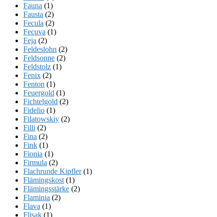
Fauna
(1)
Fausta
(2)
Fecula
(2)
Fecuva
(1)
Feja
(2)
Feldeslohn
(2)
Feldsonne
(2)
Feldstolz
(1)
Fenix
(2)
Fenton
(1)
Feuergold
(1)
Fichtelgold
(2)
Fidelio
(1)
Filatowskiy
(2)
Filli
(2)
Fina
(2)
Fink
(1)
Fionia
(1)
Firmula
(2)
Flachrunde Kipfler
(1)
Flämingskost
(1)
Flämingsstärke
(2)
Flaminia
(2)
Flava
(1)
Flisak
(1)