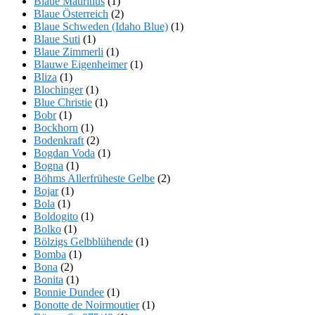
Blaue Mauritius
(1)
Blaue Österreich
(2)
Blaue Schweden (Idaho Blue)
(1)
Blaue Suti
(1)
Blaue Zimmerli
(1)
Blauwe Eigenheimer
(1)
Bliza
(1)
Blochinger
(1)
Blue Christie
(1)
Bobr
(1)
Bockhorn
(1)
Bodenkraft
(2)
Bogdan Voda
(1)
Bogna
(1)
Böhms Allerfrüheste Gelbe
(2)
Bojar
(1)
Bola
(1)
Boldogito
(1)
Bolko
(1)
Bölzigs Gelbblühende
(1)
Bomba
(1)
Bona
(2)
Bonita
(1)
Bonnie Dundee
(1)
Bonotte de Noirmoutier
(1)