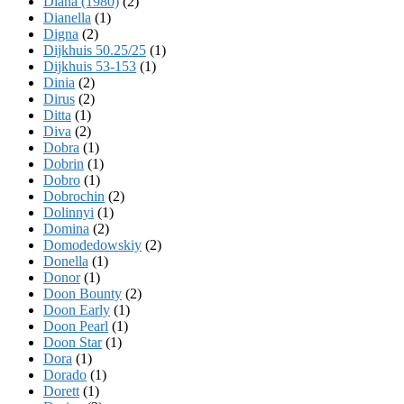
Diana (1980)
(2)
Dianella
(1)
Digna
(2)
Dijkhuis 50.25/25
(1)
Dijkhuis 53-153
(1)
Dinia
(2)
Dirus
(2)
Ditta
(1)
Diva
(2)
Dobra
(1)
Dobrin
(1)
Dobro
(1)
Dobrochin
(2)
Dolinnyi
(1)
Domina
(2)
Domodedowskiy
(2)
Donella
(1)
Donor
(1)
Doon Bounty
(2)
Doon Early
(1)
Doon Pearl
(1)
Doon Star
(1)
Dora
(1)
Dorado
(1)
Dorett
(1)