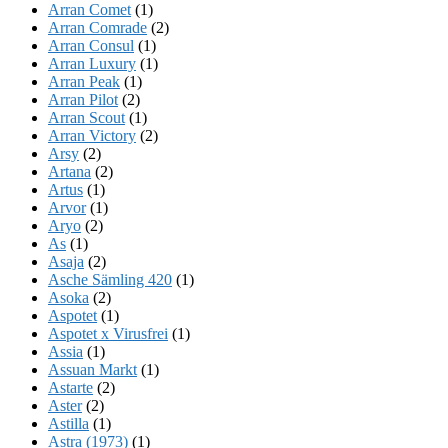
Arran Comet
(1)
Arran Comrade
(2)
Arran Consul
(1)
Arran Luxury
(1)
Arran Peak
(1)
Arran Pilot
(2)
Arran Scout
(1)
Arran Victory
(2)
Arsy
(2)
Artana
(2)
Artus
(1)
Arvor
(1)
Aryo
(2)
As
(1)
Asaja
(2)
Asche Sämling 420
(1)
Asoka
(2)
Aspotet
(1)
Aspotet x Virusfrei
(1)
Assia
(1)
Assuan Markt
(1)
Astarte
(2)
Aster
(2)
Astilla
(1)
Astra (1973)
(1)