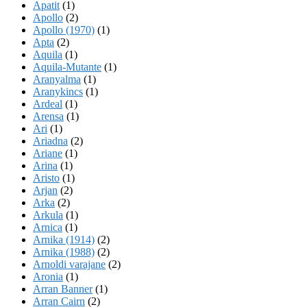
Apatit
(1)
Apollo
(2)
Apollo (1970)
(1)
Apta
(2)
Aquila
(1)
Aquila-Mutante
(1)
Aranyalma
(1)
Aranykincs
(1)
Ardeal
(1)
Arensa
(1)
Ari
(1)
Ariadna
(2)
Ariane
(1)
Arina
(1)
Aristo
(1)
Arjan
(2)
Arka
(2)
Arkula
(1)
Arnica
(1)
Arnika (1914)
(2)
Arnika (1988)
(2)
Arnoldi varajane
(2)
Aronia
(1)
Arran Banner
(1)
Arran Cairn
(2)