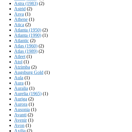
Astra (1983)
(2)
Astrid
(2)
Asva
(1)
Athene
(1)
Atica
(2)
Atlanta (1950)
(2)
Atlanta (1990)
(1)
Atlantic
(2)
Atlas (1960)
(2)
Atlas (1989)
(2)
Atleet
(1)
Atol
(1)
Atzimba
(2)
Augsburg Gold
(1)
Aula
(1)
Aura
(1)
Auralia
(1)
Aurelia (1965)
(1)
Auriga
(2)
Aurora
(1)
Ausonia
(1)
Avanti
(2)
Avenir
(1)
Avon
(1)
Axilia
(2)