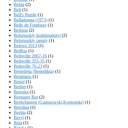
Belda
(2)
Beli
(1)
Bell's Purple
(1)
Belladonna (1973)
(1)
Belle de Fontenay
(1)
Bellona
(2)
Belorusskiy krakhmalistyi
(2)
Belorusskiy ranniy
(1)
Belovo 1013
(1)
BelRus
(1)
Beltsville 2067-16
(1)
Beltsville 355-35
(1)
Beltsville 76-23
(1)
Benedetta (Benedikta)
(1)
Benimaru
(1)
Benol
(1)
Berber
(1)
Berezka
(1)
Bergauer Rot
(2)
Berlichingen (Ganusowski,Korgonski)
(1)
Berolina
(1)
Bertita
(2)
Beryl
(1)
Beta
(1)
Beteka
(1)