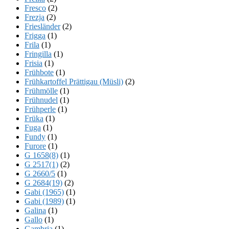
Fresco
(2)
Frezja
(2)
Friesländer
(2)
Frigga
(1)
Frila
(1)
Fringilla
(1)
Frisia
(1)
Frühbote
(1)
Frühkartoffel Prättigau (Müsli)
(2)
Frühmölle
(1)
Frühnudel
(1)
Frühperle
(1)
Früka
(1)
Fuga
(1)
Fundy
(1)
Furore
(1)
G 1658(8)
(1)
G 2517(1)
(2)
G 2660/5
(1)
G 2684(19)
(2)
Gabi (1965)
(1)
Gabi (1989)
(1)
Galina
(1)
Gallo
(1)
Gambria
(1)