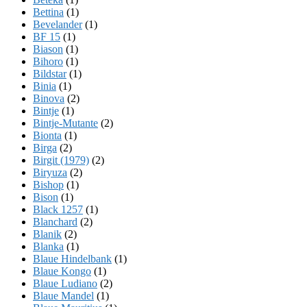
Bettina
(1)
Bevelander
(1)
BF 15
(1)
Biason
(1)
Bihoro
(1)
Bildstar
(1)
Binia
(1)
Binova
(2)
Bintje
(1)
Bintje-Mutante
(2)
Bionta
(1)
Birga
(2)
Birgit (1979)
(2)
Biryuza
(2)
Bishop
(1)
Bison
(1)
Black 1257
(1)
Blanchard
(2)
Blanik
(2)
Blanka
(1)
Blaue Hindelbank
(1)
Blaue Kongo
(1)
Blaue Ludiano
(2)
Blaue Mandel
(1)