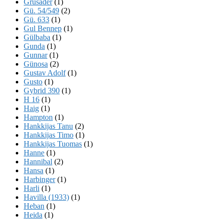
Grusader
(1)
Gü. 54/549
(2)
Gü. 633
(1)
Gul Bennep
(1)
Gülbaba
(1)
Gunda
(1)
Gunnar
(1)
Günosa
(2)
Gustav Adolf
(1)
Gusto
(1)
Gybrid 390
(1)
H 16
(1)
Haig
(1)
Hampton
(1)
Hankkijas Tanu
(2)
Hankkijas Timo
(1)
Hankkijas Tuomas
(1)
Hanne
(1)
Hannibal
(2)
Hansa
(1)
Harbinger
(1)
Harli
(1)
Havilla (1933)
(1)
Heban
(1)
Heida
(1)