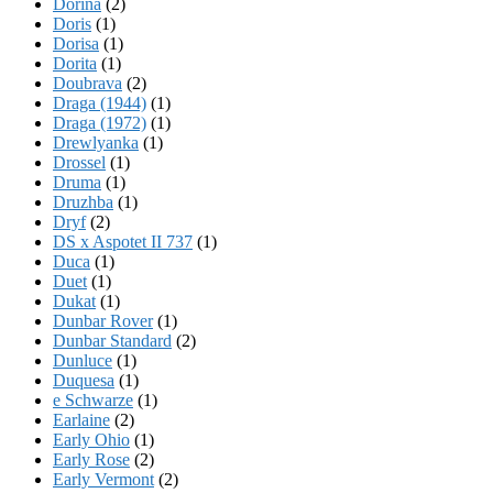
Dorina
(2)
Doris
(1)
Dorisa
(1)
Dorita
(1)
Doubrava
(2)
Draga (1944)
(1)
Draga (1972)
(1)
Drewlyanka
(1)
Drossel
(1)
Druma
(1)
Druzhba
(1)
Dryf
(2)
DS x Aspotet II 737
(1)
Duca
(1)
Duet
(1)
Dukat
(1)
Dunbar Rover
(1)
Dunbar Standard
(2)
Dunluce
(1)
Duquesa
(1)
e Schwarze
(1)
Earlaine
(2)
Early Ohio
(1)
Early Rose
(2)
Early Vermont
(2)