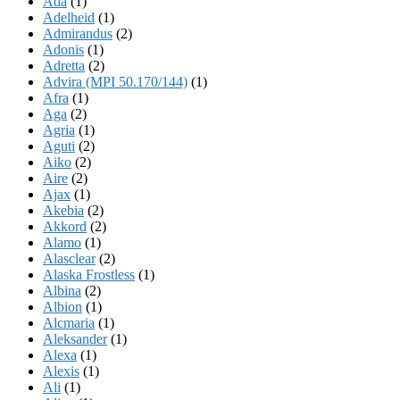
Ada
(1)
Adelheid
(1)
Admirandus
(2)
Adonis
(1)
Adretta
(2)
Advira (MPI 50.170/144)
(1)
Afra
(1)
Aga
(2)
Agria
(1)
Aguti
(2)
Aiko
(2)
Aire
(2)
Ajax
(1)
Akebia
(2)
Akkord
(2)
Alamo
(1)
Alasclear
(2)
Alaska Frostless
(1)
Albina
(2)
Albion
(1)
Alcmaria
(1)
Aleksander
(1)
Alexa
(1)
Alexis
(1)
Ali
(1)