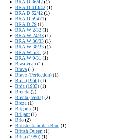
BRA D 36/42
(1)
BRA D 410/42
(1)
BRA D 52/42
(1)
BRA D 594
(1)
BRA D 79
(1)
BRA W 2/32
(1)
BRA W 24/33
(1)
BRA W 36/33
(1)
BRA W 38/33
(1)
BRA W 5/31
(2)
BRA W 9/31
(1)
Brasovean
(1)
Brava
(1)
Bravo (Perfection)
(1)
Brda (1966)
(1)
Brda (1983)
(1)
Brenda
(2)
Brenta (Vesta)
(2)
Breza
(1)
Brigadir
(1)
Briljant
(1)
Brio
(2)
British Columbia Blue
(1)
British Queen
(1)
Britta (1980)
(1)