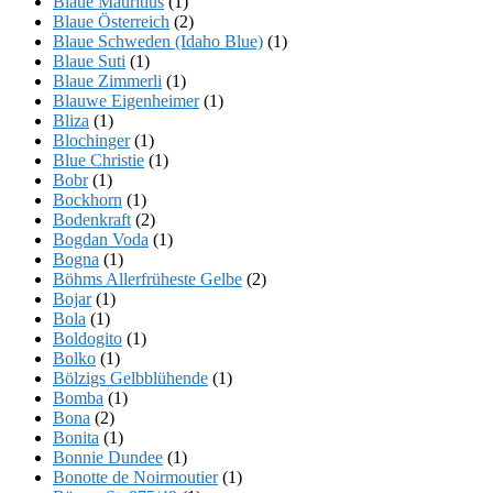
Blaue Mauritius
(1)
Blaue Österreich
(2)
Blaue Schweden (Idaho Blue)
(1)
Blaue Suti
(1)
Blaue Zimmerli
(1)
Blauwe Eigenheimer
(1)
Bliza
(1)
Blochinger
(1)
Blue Christie
(1)
Bobr
(1)
Bockhorn
(1)
Bodenkraft
(2)
Bogdan Voda
(1)
Bogna
(1)
Böhms Allerfrüheste Gelbe
(2)
Bojar
(1)
Bola
(1)
Boldogito
(1)
Bolko
(1)
Bölzigs Gelbblühende
(1)
Bomba
(1)
Bona
(2)
Bonita
(1)
Bonnie Dundee
(1)
Bonotte de Noirmoutier
(1)