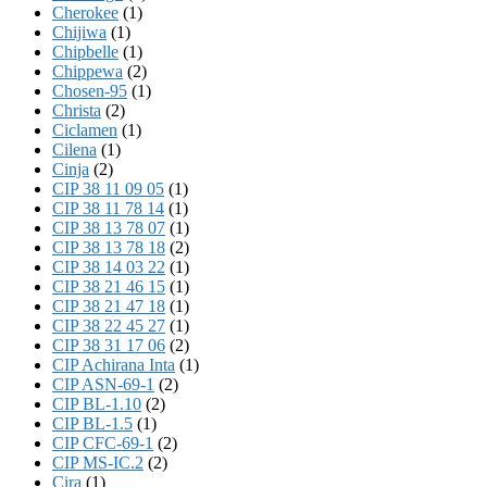
Cherokee
(1)
Chijiwa
(1)
Chipbelle
(1)
Chippewa
(2)
Chosen-95
(1)
Christa
(2)
Ciclamen
(1)
Cilena
(1)
Cinja
(2)
CIP 38 11 09 05
(1)
CIP 38 11 78 14
(1)
CIP 38 13 78 07
(1)
CIP 38 13 78 18
(2)
CIP 38 14 03 22
(1)
CIP 38 21 46 15
(1)
CIP 38 21 47 18
(1)
CIP 38 22 45 27
(1)
CIP 38 31 17 06
(2)
CIP Achirana Inta
(1)
CIP ASN-69-1
(2)
CIP BL-1.10
(2)
CIP BL-1.5
(1)
CIP CFC-69-1
(2)
CIP MS-IC.2
(2)
Cira
(1)