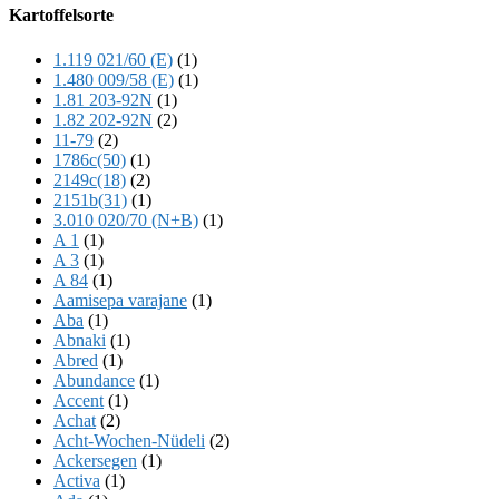
Offscreen
Kartoffelsorte
Content
1.119 021/60 (E)
(1)
1.480 009/58 (E)
(1)
1.81 203-92N
(1)
1.82 202-92N
(2)
11-79
(2)
1786c(50)
(1)
2149c(18)
(2)
2151b(31)
(1)
3.010 020/70 (N+B)
(1)
A 1
(1)
A 3
(1)
A 84
(1)
Aamisepa varajane
(1)
Aba
(1)
Abnaki
(1)
Abred
(1)
Abundance
(1)
Accent
(1)
Achat
(2)
Acht-Wochen-Nüdeli
(2)
Ackersegen
(1)
Activa
(1)