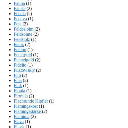
Fauna
(1)
Fausta
(2)
Fecula
(2)
Fecuva
(1)
Feja
(2)
Feldeslohn
(2)
Feldsonne
(2)
Feldstolz
(1)
Fenix
(2)
Fenton
(1)
Feuergold
(1)
Fichtelgold
(2)
Fidelio
(1)
Filatowskiy
(2)
Filli
(2)
Fina
(2)
Fink
(1)
Fionia
(1)
Firmula
(2)
Flachrunde Kipfler
(1)
Flämingskost
(1)
Flämingsstärke
(2)
Flaminia
(2)
Flava
(1)
Flisak
(1)