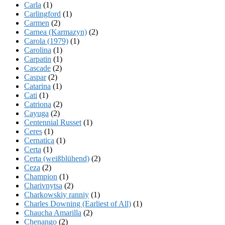
Carla
(1)
Carlingford
(1)
Carmen
(2)
Carnea (Karmazyn)
(2)
Carola (1979)
(1)
Carolina
(1)
Carpatin
(1)
Cascade
(2)
Caspar
(2)
Catarina
(1)
Cati
(1)
Catriona
(2)
Cayuga
(2)
Centennial Russet
(1)
Ceres
(1)
Cernatica
(1)
Certa
(1)
Certa (weißblühend)
(2)
Ceza
(2)
Champion
(1)
Charivnytsa
(2)
Charkowskiy ranniy
(1)
Charles Downing (Earliest of All)
(1)
Chaucha Amarilla
(2)
Chenango
(2)