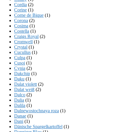
Cordia
(2)
Corine
(1)
Corne de Bique
(1)
Corona
(2)
Cosima
(1)
Costella
(1)
Craigs Royal
(2)
Cromwell
(1)
Crystal
(1)
Cucullus
(1)
Culpa
(1)
Cusoi
(1)
Cynia
(2)
Dakchip
(1)
Daku
(1)
Dalat violett
(2)
Dalat weiß
(2)
Dalco
(2)
Dalia
(1)
Dalila
(1)
Dalnewostochnaya roza
(1)
Danae
(1)
Dani
(1)
Dänische Spargelkartoffel
(1)
Danniger Blau
(1)