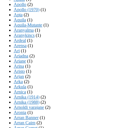
Apollo
(2)
Apollo (1970)
(1)
Apta
(2)
Aquila
(1)
Aquila-Mutante
(1)
Aranyalma
(1)
Aranykincs
(1)
Ardeal
(1)
Arensa
(1)
Ari
(1)
Ariadna
(2)
Ariane
(1)
Arina
(1)
Aristo
(1)
Arjan
(2)
Arka
(2)
Arkula
(1)
Arnica
(1)
Arnika (1914)
(2)
Arnika (1988)
(2)
Arnoldi varajane
(2)
Aronia
(1)
Arran Banner
(1)
Arran Cairn
(2)
Arran Comet
(1)