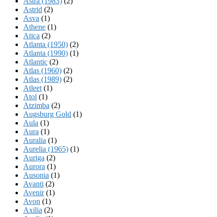
Astra (1983)
(2)
Astrid
(2)
Asva
(1)
Athene
(1)
Atica
(2)
Atlanta (1950)
(2)
Atlanta (1990)
(1)
Atlantic
(2)
Atlas (1960)
(2)
Atlas (1989)
(2)
Atleet
(1)
Atol
(1)
Atzimba
(2)
Augsburg Gold
(1)
Aula
(1)
Aura
(1)
Auralia
(1)
Aurelia (1965)
(1)
Auriga
(2)
Aurora
(1)
Ausonia
(1)
Avanti
(2)
Avenir
(1)
Avon
(1)
Axilia
(2)