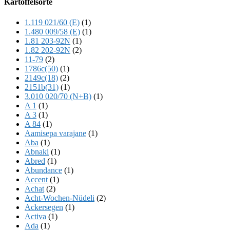
Kartoffelsorte
Content
1.119 021/60 (E)
(1)
1.480 009/58 (E)
(1)
1.81 203-92N
(1)
1.82 202-92N
(2)
11-79
(2)
1786c(50)
(1)
2149c(18)
(2)
2151b(31)
(1)
3.010 020/70 (N+B)
(1)
A 1
(1)
A 3
(1)
A 84
(1)
Aamisepa varajane
(1)
Aba
(1)
Abnaki
(1)
Abred
(1)
Abundance
(1)
Accent
(1)
Achat
(2)
Acht-Wochen-Nüdeli
(2)
Ackersegen
(1)
Activa
(1)
Ada
(1)