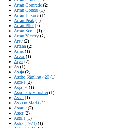
Arran Comrade
(2)
Arran Consul
(1)
Arran Luxury
(1)
Arran Peak
(1)
Arran Pilot
(2)
Arran Scout
(1)
Arran Victory
(2)
Arsy
(2)
Artana
(2)
Artus
(1)
Arvor
(1)
Aryo
(2)
As
(1)
Asaja
(2)
Asche Sämling 420
(1)
Asoka
(2)
Aspotet
(1)
Aspotet x Virusfrei
(1)
Assia
(1)
Assuan Markt
(1)
Astarte
(2)
Aster
(2)
Astilla
(1)
Astra (1973)
(1)