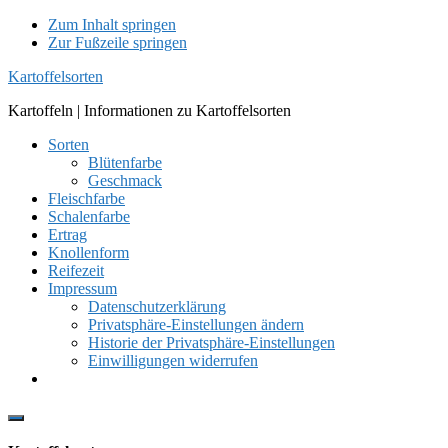
Zum Inhalt springen
Zur Fußzeile springen
Kartoffelsorten
Kartoffeln | Informationen zu Kartoffelsorten
Sorten
Blütenfarbe
Geschmack
Fleischfarbe
Schalenfarbe
Ertrag
Knollenform
Reifezeit
Impressum
Datenschutzerklärung
Privatsphäre-Einstellungen ändern
Historie der Privatsphäre-Einstellungen
Einwilligungen widerrufen
Show
Offscreen