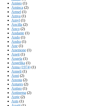
Amigo
(1)
Aminca
(2)
Amsel
(1)
Amva
(1)
Amyl
(1)
Ancilla
(2)
Anco
(2)
Andante
(1)
Ando
(1)
Andra
(1)
Ane
(1)
Anemone
(1)
Anett
(1)
Angela
(1)
Angelika
(1)
Anna (1974)
(1)
Anneli
(1)
Anni
(2)
Anosta
(2)
Antares
(2)
Antigo
(1)
Antinema
(2)
Antje
(2)
Ants
(1)
Apatit
(1)