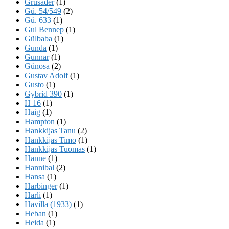
Grusader
(1)
Gü. 54/549
(2)
Gü. 633
(1)
Gul Bennep
(1)
Gülbaba
(1)
Gunda
(1)
Gunnar
(1)
Günosa
(2)
Gustav Adolf
(1)
Gusto
(1)
Gybrid 390
(1)
H 16
(1)
Haig
(1)
Hampton
(1)
Hankkijas Tanu
(2)
Hankkijas Timo
(1)
Hankkijas Tuomas
(1)
Hanne
(1)
Hannibal
(2)
Hansa
(1)
Harbinger
(1)
Harli
(1)
Havilla (1933)
(1)
Heban
(1)
Heida
(1)