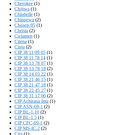
Cherokee
(1)
Chijiwa
(1)
Chipbelle
(1)
Chippewa
(2)
Chosen-95
(1)
Christa
(2)
Ciclamen
(1)
Cilena
(1)
Cinja
(2)
CIP 38 11 09 05
(1)
CIP 38 11 78 14
(1)
CIP 38 13 78 07
(1)
CIP 38 13 78 18
(2)
CIP 38 14 03 22
(1)
CIP 38 21 46 15
(1)
CIP 38 21 47 18
(1)
CIP 38 22 45 27
(1)
CIP 38 31 17 06
(2)
CIP Achirana Inta
(1)
CIP ASN-69-1
(2)
CIP BL-1.10
(2)
CIP BL-1.5
(1)
CIP CFC-69-1
(2)
CIP MS-IC.2
(2)
Cira
(1)