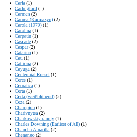
Carla
(1)
Carlingford
(1)
Carmen
(2)
Carnea (Karmazyn)
(2)
Carola (1979)
(1)
Carolina
(1)
Carpatin
(1)
Cascade
(2)
Caspar
(2)
Catarina
(1)
Cati
(1)
Catriona
(2)
Cayuga
(2)
Centennial Russet
(1)
Ceres
(1)
Cernatica
(1)
Certa
(1)
Certa (weißblühend)
(2)
Ceza
(2)
Champion
(1)
Charivnytsa
(2)
Charkowskiy ranniy
(1)
Charles Downing (Earliest of All)
(1)
Chaucha Amarilla
(2)
Chenango
(2)