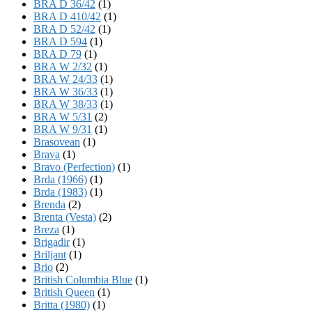
BRA D 36/42
(1)
BRA D 410/42
(1)
BRA D 52/42
(1)
BRA D 594
(1)
BRA D 79
(1)
BRA W 2/32
(1)
BRA W 24/33
(1)
BRA W 36/33
(1)
BRA W 38/33
(1)
BRA W 5/31
(2)
BRA W 9/31
(1)
Brasovean
(1)
Brava
(1)
Bravo (Perfection)
(1)
Brda (1966)
(1)
Brda (1983)
(1)
Brenda
(2)
Brenta (Vesta)
(2)
Breza
(1)
Brigadir
(1)
Briljant
(1)
Brio
(2)
British Columbia Blue
(1)
British Queen
(1)
Britta (1980)
(1)