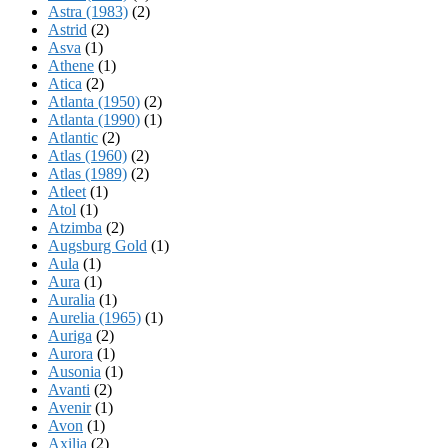
Astra (1983)
(2)
Astrid
(2)
Asva
(1)
Athene
(1)
Atica
(2)
Atlanta (1950)
(2)
Atlanta (1990)
(1)
Atlantic
(2)
Atlas (1960)
(2)
Atlas (1989)
(2)
Atleet
(1)
Atol
(1)
Atzimba
(2)
Augsburg Gold
(1)
Aula
(1)
Aura
(1)
Auralia
(1)
Aurelia (1965)
(1)
Auriga
(2)
Aurora
(1)
Ausonia
(1)
Avanti
(2)
Avenir
(1)
Avon
(1)
Axilia
(2)