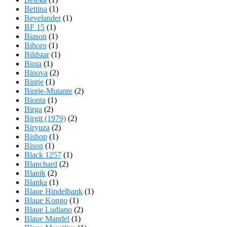
Bettina
(1)
Bevelander
(1)
BF 15
(1)
Biason
(1)
Bihoro
(1)
Bildstar
(1)
Binia
(1)
Binova
(2)
Bintje
(1)
Bintje-Mutante
(2)
Bionta
(1)
Birga
(2)
Birgit (1979)
(2)
Biryuza
(2)
Bishop
(1)
Bison
(1)
Black 1257
(1)
Blanchard
(2)
Blanik
(2)
Blanka
(1)
Blaue Hindelbank
(1)
Blaue Kongo
(1)
Blaue Ludiano
(2)
Blaue Mandel
(1)