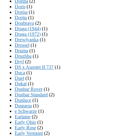
Dorina
(2)
Doris
(1)
Dorisa
(1)
Dorita
(1)
Doubrava
(2)
Draga (1944)
(1)
Draga (1972)
(1)
Drewlyanka
(1)
Drossel
(1)
Druma
(1)
Druzhba
(1)
Dryf
(2)
DS x Aspotet II 737
(1)
Duca
(1)
Duet
(1)
Dukat
(1)
Dunbar Rover
(1)
Dunbar Standard
(2)
Dunluce
(1)
Duquesa
(1)
e Schwarze
(1)
Earlaine
(2)
Early Ohio
(1)
Early Rose
(2)
Early Vermont
(2)