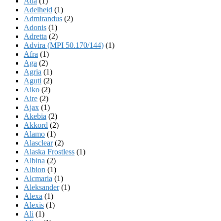
Ada
(1)
Adelheid
(1)
Admirandus
(2)
Adonis
(1)
Adretta
(2)
Advira (MPI 50.170/144)
(1)
Afra
(1)
Aga
(2)
Agria
(1)
Aguti
(2)
Aiko
(2)
Aire
(2)
Ajax
(1)
Akebia
(2)
Akkord
(2)
Alamo
(1)
Alasclear
(2)
Alaska Frostless
(1)
Albina
(2)
Albion
(1)
Alcmaria
(1)
Aleksander
(1)
Alexa
(1)
Alexis
(1)
Ali
(1)