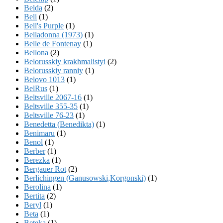
Belda
(2)
Beli
(1)
Bell's Purple
(1)
Belladonna (1973)
(1)
Belle de Fontenay
(1)
Bellona
(2)
Belorusskiy krakhmalistyi
(2)
Belorusskiy ranniy
(1)
Belovo 1013
(1)
BelRus
(1)
Beltsville 2067-16
(1)
Beltsville 355-35
(1)
Beltsville 76-23
(1)
Benedetta (Benedikta)
(1)
Benimaru
(1)
Benol
(1)
Berber
(1)
Berezka
(1)
Bergauer Rot
(2)
Berlichingen (Ganusowski,Korgonski)
(1)
Berolina
(1)
Bertita
(2)
Beryl
(1)
Beta
(1)
Beteka
(1)