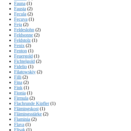
Fauna
(1)
Fausta
(2)
Fecula
(2)
Fecuva
(1)
Feja
(2)
Feldeslohn
(2)
Feldsonne
(2)
Feldstolz
(1)
Fenix
(2)
Fenton
(1)
Feuergold
(1)
Fichtelgold
(2)
Fidelio
(1)
Filatowskiy
(2)
Filli
(2)
Fina
(2)
Fink
(1)
Fionia
(1)
Firmula
(2)
Flachrunde Kipfler
(1)
Flämingskost
(1)
Flämingsstärke
(2)
Flaminia
(2)
Flava
(1)
Flisak
(1)