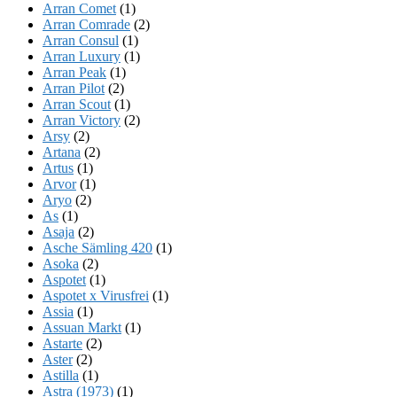
Arran Comet
(1)
Arran Comrade
(2)
Arran Consul
(1)
Arran Luxury
(1)
Arran Peak
(1)
Arran Pilot
(2)
Arran Scout
(1)
Arran Victory
(2)
Arsy
(2)
Artana
(2)
Artus
(1)
Arvor
(1)
Aryo
(2)
As
(1)
Asaja
(2)
Asche Sämling 420
(1)
Asoka
(2)
Aspotet
(1)
Aspotet x Virusfrei
(1)
Assia
(1)
Assuan Markt
(1)
Astarte
(2)
Aster
(2)
Astilla
(1)
Astra (1973)
(1)