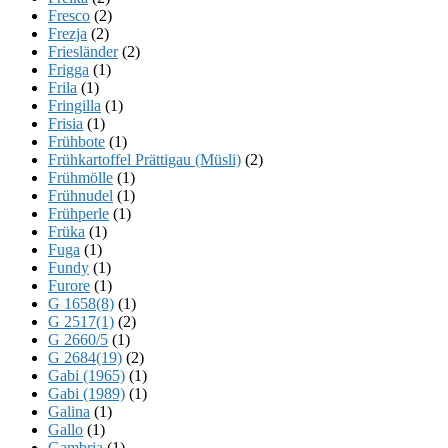
Fresco
(2)
Frezja
(2)
Friesländer
(2)
Frigga
(1)
Frila
(1)
Fringilla
(1)
Frisia
(1)
Frühbote
(1)
Frühkartoffel Prättigau (Müsli)
(2)
Frühmölle
(1)
Frühnudel
(1)
Frühperle
(1)
Früka
(1)
Fuga
(1)
Fundy
(1)
Furore
(1)
G 1658(8)
(1)
G 2517(1)
(2)
G 2660/5
(1)
G 2684(19)
(2)
Gabi (1965)
(1)
Gabi (1989)
(1)
Galina
(1)
Gallo
(1)
Gambria
(1)