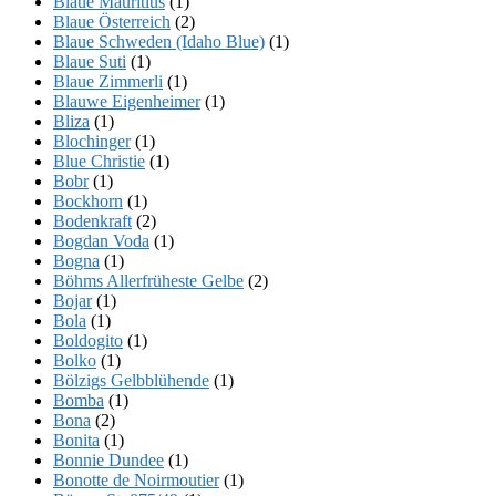
Blaue Mauritius
(1)
Blaue Österreich
(2)
Blaue Schweden (Idaho Blue)
(1)
Blaue Suti
(1)
Blaue Zimmerli
(1)
Blauwe Eigenheimer
(1)
Bliza
(1)
Blochinger
(1)
Blue Christie
(1)
Bobr
(1)
Bockhorn
(1)
Bodenkraft
(2)
Bogdan Voda
(1)
Bogna
(1)
Böhms Allerfrüheste Gelbe
(2)
Bojar
(1)
Bola
(1)
Boldogito
(1)
Bolko
(1)
Bölzigs Gelbblühende
(1)
Bomba
(1)
Bona
(2)
Bonita
(1)
Bonnie Dundee
(1)
Bonotte de Noirmoutier
(1)