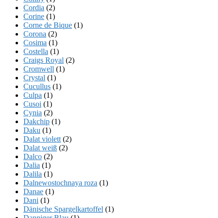
Cordia
(2)
Corine
(1)
Corne de Bique
(1)
Corona
(2)
Cosima
(1)
Costella
(1)
Craigs Royal
(2)
Cromwell
(1)
Crystal
(1)
Cucullus
(1)
Culpa
(1)
Cusoi
(1)
Cynia
(2)
Dakchip
(1)
Daku
(1)
Dalat violett
(2)
Dalat weiß
(2)
Dalco
(2)
Dalia
(1)
Dalila
(1)
Dalnewostochnaya roza
(1)
Danae
(1)
Dani
(1)
Dänische Spargelkartoffel
(1)
Danniger Blau
(1)