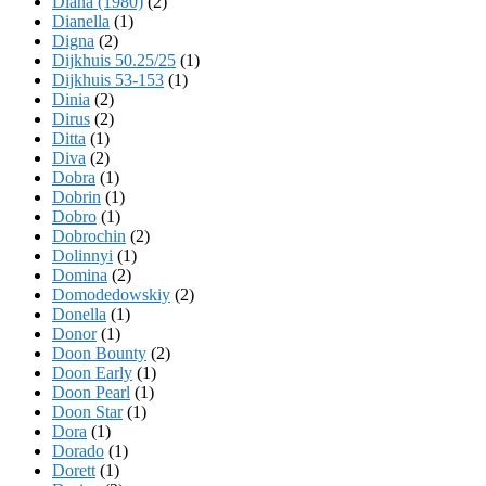
Diana (1980)
(2)
Dianella
(1)
Digna
(2)
Dijkhuis 50.25/25
(1)
Dijkhuis 53-153
(1)
Dinia
(2)
Dirus
(2)
Ditta
(1)
Diva
(2)
Dobra
(1)
Dobrin
(1)
Dobro
(1)
Dobrochin
(2)
Dolinnyi
(1)
Domina
(2)
Domodedowskiy
(2)
Donella
(1)
Donor
(1)
Doon Bounty
(2)
Doon Early
(1)
Doon Pearl
(1)
Doon Star
(1)
Dora
(1)
Dorado
(1)
Dorett
(1)