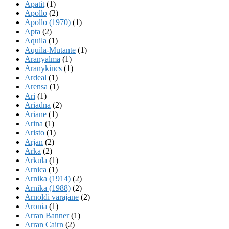
Apatit
(1)
Apollo
(2)
Apollo (1970)
(1)
Apta
(2)
Aquila
(1)
Aquila-Mutante
(1)
Aranyalma
(1)
Aranykincs
(1)
Ardeal
(1)
Arensa
(1)
Ari
(1)
Ariadna
(2)
Ariane
(1)
Arina
(1)
Aristo
(1)
Arjan
(2)
Arka
(2)
Arkula
(1)
Arnica
(1)
Arnika (1914)
(2)
Arnika (1988)
(2)
Arnoldi varajane
(2)
Aronia
(1)
Arran Banner
(1)
Arran Cairn
(2)