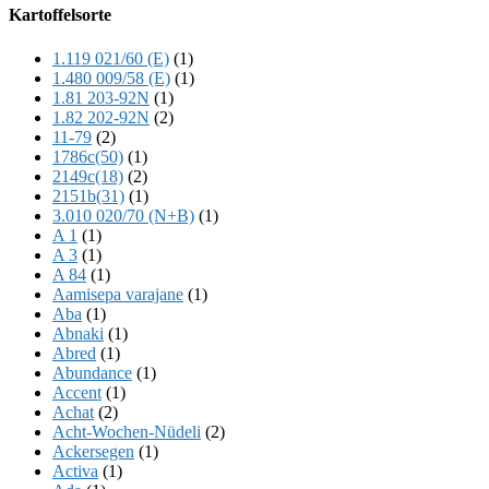
Offscreen
Kartoffelsorte
Content
1.119 021/60 (E)
(1)
1.480 009/58 (E)
(1)
1.81 203-92N
(1)
1.82 202-92N
(2)
11-79
(2)
1786c(50)
(1)
2149c(18)
(2)
2151b(31)
(1)
3.010 020/70 (N+B)
(1)
A 1
(1)
A 3
(1)
A 84
(1)
Aamisepa varajane
(1)
Aba
(1)
Abnaki
(1)
Abred
(1)
Abundance
(1)
Accent
(1)
Achat
(2)
Acht-Wochen-Nüdeli
(2)
Ackersegen
(1)
Activa
(1)