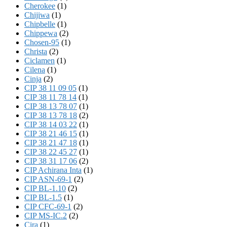
Cherokee
(1)
Chijiwa
(1)
Chipbelle
(1)
Chippewa
(2)
Chosen-95
(1)
Christa
(2)
Ciclamen
(1)
Cilena
(1)
Cinja
(2)
CIP 38 11 09 05
(1)
CIP 38 11 78 14
(1)
CIP 38 13 78 07
(1)
CIP 38 13 78 18
(2)
CIP 38 14 03 22
(1)
CIP 38 21 46 15
(1)
CIP 38 21 47 18
(1)
CIP 38 22 45 27
(1)
CIP 38 31 17 06
(2)
CIP Achirana Inta
(1)
CIP ASN-69-1
(2)
CIP BL-1.10
(2)
CIP BL-1.5
(1)
CIP CFC-69-1
(2)
CIP MS-IC.2
(2)
Cira
(1)