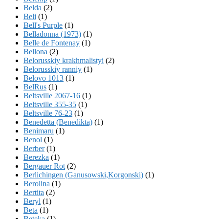
Belda
(2)
Beli
(1)
Bell's Purple
(1)
Belladonna (1973)
(1)
Belle de Fontenay
(1)
Bellona
(2)
Belorusskiy krakhmalistyi
(2)
Belorusskiy ranniy
(1)
Belovo 1013
(1)
BelRus
(1)
Beltsville 2067-16
(1)
Beltsville 355-35
(1)
Beltsville 76-23
(1)
Benedetta (Benedikta)
(1)
Benimaru
(1)
Benol
(1)
Berber
(1)
Berezka
(1)
Bergauer Rot
(2)
Berlichingen (Ganusowski,Korgonski)
(1)
Berolina
(1)
Bertita
(2)
Beryl
(1)
Beta
(1)
Beteka
(1)