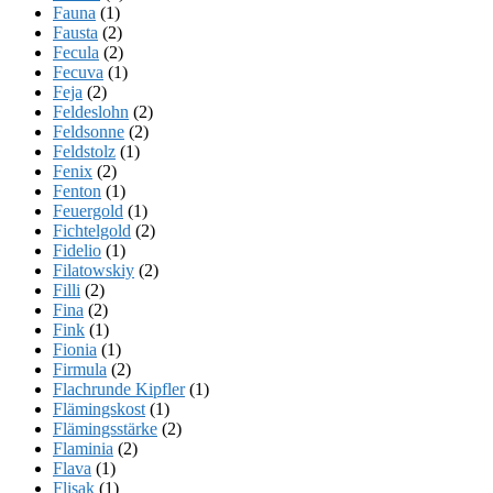
Fauna
(1)
Fausta
(2)
Fecula
(2)
Fecuva
(1)
Feja
(2)
Feldeslohn
(2)
Feldsonne
(2)
Feldstolz
(1)
Fenix
(2)
Fenton
(1)
Feuergold
(1)
Fichtelgold
(2)
Fidelio
(1)
Filatowskiy
(2)
Filli
(2)
Fina
(2)
Fink
(1)
Fionia
(1)
Firmula
(2)
Flachrunde Kipfler
(1)
Flämingskost
(1)
Flämingsstärke
(2)
Flaminia
(2)
Flava
(1)
Flisak
(1)