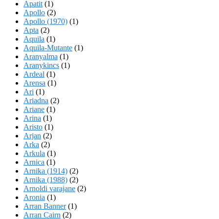
Apatit
(1)
Apollo
(2)
Apollo (1970)
(1)
Apta
(2)
Aquila
(1)
Aquila-Mutante
(1)
Aranyalma
(1)
Aranykincs
(1)
Ardeal
(1)
Arensa
(1)
Ari
(1)
Ariadna
(2)
Ariane
(1)
Arina
(1)
Aristo
(1)
Arjan
(2)
Arka
(2)
Arkula
(1)
Arnica
(1)
Arnika (1914)
(2)
Arnika (1988)
(2)
Arnoldi varajane
(2)
Aronia
(1)
Arran Banner
(1)
Arran Cairn
(2)