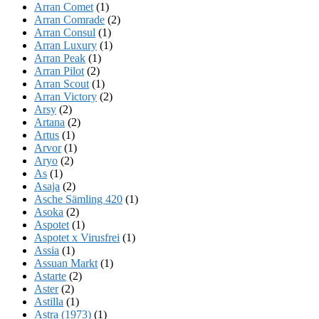
Arran Comet
(1)
Arran Comrade
(2)
Arran Consul
(1)
Arran Luxury
(1)
Arran Peak
(1)
Arran Pilot
(2)
Arran Scout
(1)
Arran Victory
(2)
Arsy
(2)
Artana
(2)
Artus
(1)
Arvor
(1)
Aryo
(2)
As
(1)
Asaja
(2)
Asche Sämling 420
(1)
Asoka
(2)
Aspotet
(1)
Aspotet x Virusfrei
(1)
Assia
(1)
Assuan Markt
(1)
Astarte
(2)
Aster
(2)
Astilla
(1)
Astra (1973)
(1)