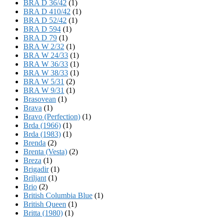
BRA D 36/42
(1)
BRA D 410/42
(1)
BRA D 52/42
(1)
BRA D 594
(1)
BRA D 79
(1)
BRA W 2/32
(1)
BRA W 24/33
(1)
BRA W 36/33
(1)
BRA W 38/33
(1)
BRA W 5/31
(2)
BRA W 9/31
(1)
Brasovean
(1)
Brava
(1)
Bravo (Perfection)
(1)
Brda (1966)
(1)
Brda (1983)
(1)
Brenda
(2)
Brenta (Vesta)
(2)
Breza
(1)
Brigadir
(1)
Briljant
(1)
Brio
(2)
British Columbia Blue
(1)
British Queen
(1)
Britta (1980)
(1)