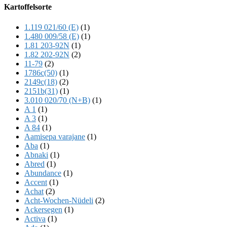
Offscreen
Kartoffelsorte
Content
1.119 021/60 (E)
(1)
1.480 009/58 (E)
(1)
1.81 203-92N
(1)
1.82 202-92N
(2)
11-79
(2)
1786c(50)
(1)
2149c(18)
(2)
2151b(31)
(1)
3.010 020/70 (N+B)
(1)
A 1
(1)
A 3
(1)
A 84
(1)
Aamisepa varajane
(1)
Aba
(1)
Abnaki
(1)
Abred
(1)
Abundance
(1)
Accent
(1)
Achat
(2)
Acht-Wochen-Nüdeli
(2)
Ackersegen
(1)
Activa
(1)