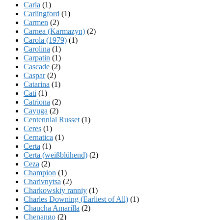
Carla
(1)
Carlingford
(1)
Carmen
(2)
Carnea (Karmazyn)
(2)
Carola (1979)
(1)
Carolina
(1)
Carpatin
(1)
Cascade
(2)
Caspar
(2)
Catarina
(1)
Cati
(1)
Catriona
(2)
Cayuga
(2)
Centennial Russet
(1)
Ceres
(1)
Cernatica
(1)
Certa
(1)
Certa (weißblühend)
(2)
Ceza
(2)
Champion
(1)
Charivnytsa
(2)
Charkowskiy ranniy
(1)
Charles Downing (Earliest of All)
(1)
Chaucha Amarilla
(2)
Chenango
(2)