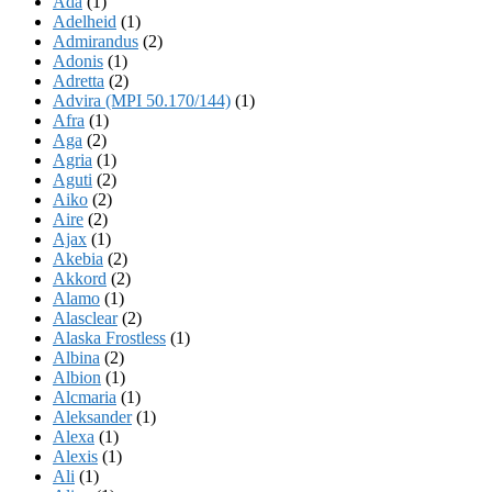
Ada
(1)
Adelheid
(1)
Admirandus
(2)
Adonis
(1)
Adretta
(2)
Advira (MPI 50.170/144)
(1)
Afra
(1)
Aga
(2)
Agria
(1)
Aguti
(2)
Aiko
(2)
Aire
(2)
Ajax
(1)
Akebia
(2)
Akkord
(2)
Alamo
(1)
Alasclear
(2)
Alaska Frostless
(1)
Albina
(2)
Albion
(1)
Alcmaria
(1)
Aleksander
(1)
Alexa
(1)
Alexis
(1)
Ali
(1)