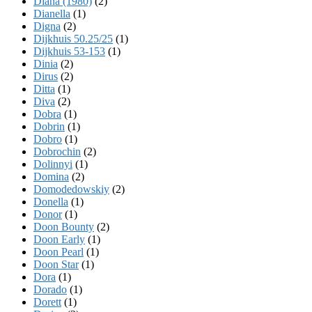
Diana (1980)
(2)
Dianella
(1)
Digna
(2)
Dijkhuis 50.25/25
(1)
Dijkhuis 53-153
(1)
Dinia
(2)
Dirus
(2)
Ditta
(1)
Diva
(2)
Dobra
(1)
Dobrin
(1)
Dobro
(1)
Dobrochin
(2)
Dolinnyi
(1)
Domina
(2)
Domodedowskiy
(2)
Donella
(1)
Donor
(1)
Doon Bounty
(2)
Doon Early
(1)
Doon Pearl
(1)
Doon Star
(1)
Dora
(1)
Dorado
(1)
Dorett
(1)