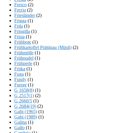
Fresco
(2)
Frezja
(2)
Friesländer
(2)
Frigga
(1)
Frila
(1)
Fringilla
(1)
Frisia
(1)
Frühbote
(1)
Frühkartoffel Prättigau (Müsli)
(2)
Frühmölle
(1)
Frühnudel
(1)
Frühperle
(1)
Früka
(1)
Fuga
(1)
Fundy
(1)
Furore
(1)
G 1658(8)
(1)
G 2517(1)
(2)
G 2660/5
(1)
G 2684(19)
(2)
Gabi (1965)
(1)
Gabi (1989)
(1)
Galina
(1)
Gallo
(1)
Gambria
(1)