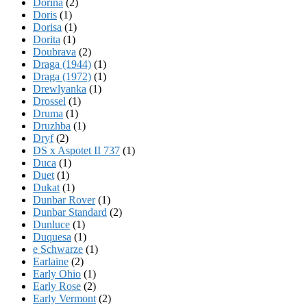
Dorina
(2)
Doris
(1)
Dorisa
(1)
Dorita
(1)
Doubrava
(2)
Draga (1944)
(1)
Draga (1972)
(1)
Drewlyanka
(1)
Drossel
(1)
Druma
(1)
Druzhba
(1)
Dryf
(2)
DS x Aspotet II 737
(1)
Duca
(1)
Duet
(1)
Dukat
(1)
Dunbar Rover
(1)
Dunbar Standard
(2)
Dunluce
(1)
Duquesa
(1)
e Schwarze
(1)
Earlaine
(2)
Early Ohio
(1)
Early Rose
(2)
Early Vermont
(2)