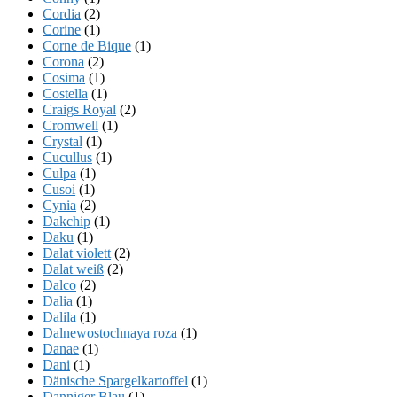
Cordia
(2)
Corine
(1)
Corne de Bique
(1)
Corona
(2)
Cosima
(1)
Costella
(1)
Craigs Royal
(2)
Cromwell
(1)
Crystal
(1)
Cucullus
(1)
Culpa
(1)
Cusoi
(1)
Cynia
(2)
Dakchip
(1)
Daku
(1)
Dalat violett
(2)
Dalat weiß
(2)
Dalco
(2)
Dalia
(1)
Dalila
(1)
Dalnewostochnaya roza
(1)
Danae
(1)
Dani
(1)
Dänische Spargelkartoffel
(1)
Danniger Blau
(1)