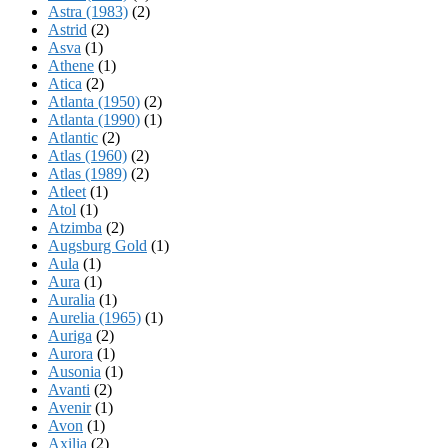
Astra (1983)
(2)
Astrid
(2)
Asva
(1)
Athene
(1)
Atica
(2)
Atlanta (1950)
(2)
Atlanta (1990)
(1)
Atlantic
(2)
Atlas (1960)
(2)
Atlas (1989)
(2)
Atleet
(1)
Atol
(1)
Atzimba
(2)
Augsburg Gold
(1)
Aula
(1)
Aura
(1)
Auralia
(1)
Aurelia (1965)
(1)
Auriga
(2)
Aurora
(1)
Ausonia
(1)
Avanti
(2)
Avenir
(1)
Avon
(1)
Axilia
(2)