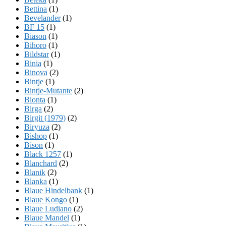
Bettina
(1)
Bevelander
(1)
BF 15
(1)
Biason
(1)
Bihoro
(1)
Bildstar
(1)
Binia
(1)
Binova
(2)
Bintje
(1)
Bintje-Mutante
(2)
Bionta
(1)
Birga
(2)
Birgit (1979)
(2)
Biryuza
(2)
Bishop
(1)
Bison
(1)
Black 1257
(1)
Blanchard
(2)
Blanik
(2)
Blanka
(1)
Blaue Hindelbank
(1)
Blaue Kongo
(1)
Blaue Ludiano
(2)
Blaue Mandel
(1)