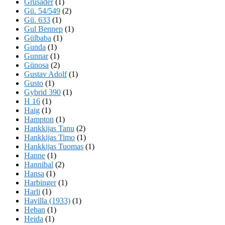
Grusader
(1)
Gü. 54/549
(2)
Gü. 633
(1)
Gul Bennep
(1)
Gülbaba
(1)
Gunda
(1)
Gunnar
(1)
Günosa
(2)
Gustav Adolf
(1)
Gusto
(1)
Gybrid 390
(1)
H 16
(1)
Haig
(1)
Hampton
(1)
Hankkijas Tanu
(2)
Hankkijas Timo
(1)
Hankkijas Tuomas
(1)
Hanne
(1)
Hannibal
(2)
Hansa
(1)
Harbinger
(1)
Harli
(1)
Havilla (1933)
(1)
Heban
(1)
Heida
(1)