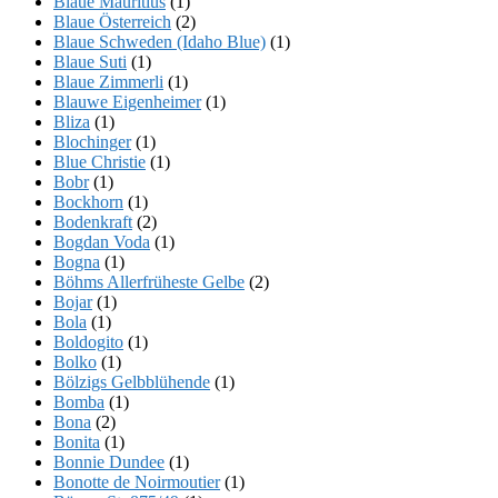
Blaue Mauritius
(1)
Blaue Österreich
(2)
Blaue Schweden (Idaho Blue)
(1)
Blaue Suti
(1)
Blaue Zimmerli
(1)
Blauwe Eigenheimer
(1)
Bliza
(1)
Blochinger
(1)
Blue Christie
(1)
Bobr
(1)
Bockhorn
(1)
Bodenkraft
(2)
Bogdan Voda
(1)
Bogna
(1)
Böhms Allerfrüheste Gelbe
(2)
Bojar
(1)
Bola
(1)
Boldogito
(1)
Bolko
(1)
Bölzigs Gelbblühende
(1)
Bomba
(1)
Bona
(2)
Bonita
(1)
Bonnie Dundee
(1)
Bonotte de Noirmoutier
(1)