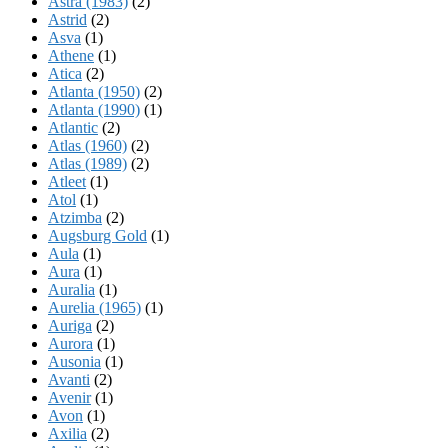
Astra (1983)
(2)
Astrid
(2)
Asva
(1)
Athene
(1)
Atica
(2)
Atlanta (1950)
(2)
Atlanta (1990)
(1)
Atlantic
(2)
Atlas (1960)
(2)
Atlas (1989)
(2)
Atleet
(1)
Atol
(1)
Atzimba
(2)
Augsburg Gold
(1)
Aula
(1)
Aura
(1)
Auralia
(1)
Aurelia (1965)
(1)
Auriga
(2)
Aurora
(1)
Ausonia
(1)
Avanti
(2)
Avenir
(1)
Avon
(1)
Axilia
(2)