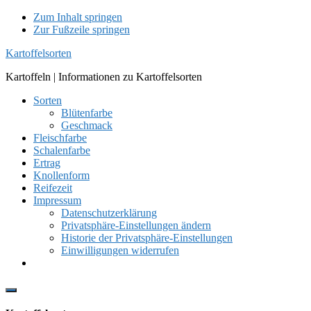
Zum Inhalt springen
Zur Fußzeile springen
Kartoffelsorten
Kartoffeln | Informationen zu Kartoffelsorten
Sorten
Blütenfarbe
Geschmack
Fleischfarbe
Schalenfarbe
Ertrag
Knollenform
Reifezeit
Impressum
Datenschutzerklärung
Privatsphäre-Einstellungen ändern
Historie der Privatsphäre-Einstellungen
Einwilligungen widerrufen
Show
Offscreen