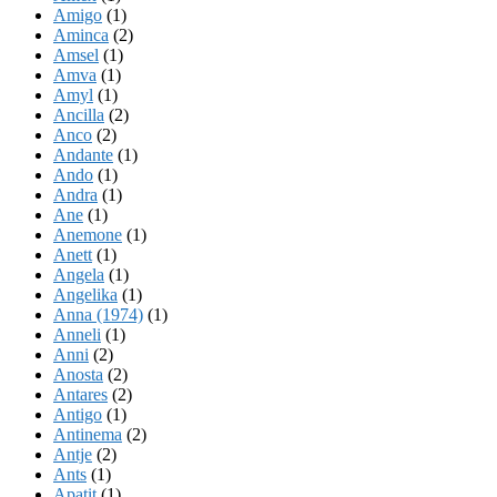
Amigo
(1)
Aminca
(2)
Amsel
(1)
Amva
(1)
Amyl
(1)
Ancilla
(2)
Anco
(2)
Andante
(1)
Ando
(1)
Andra
(1)
Ane
(1)
Anemone
(1)
Anett
(1)
Angela
(1)
Angelika
(1)
Anna (1974)
(1)
Anneli
(1)
Anni
(2)
Anosta
(2)
Antares
(2)
Antigo
(1)
Antinema
(2)
Antje
(2)
Ants
(1)
Apatit
(1)