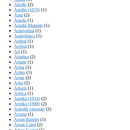
Apollo
(2)
Apollo (1970)
(1)
Apta
(2)
Aquila
(1)
Aquila-Mutante
(1)
Aranyalma
(1)
Aranykincs
(1)
Ardeal
(1)
Arensa
(1)
Ari
(1)
Ariadna
(2)
Ariane
(1)
Arina
(1)
Aristo
(1)
Arjan
(2)
Arka
(2)
Arkula
(1)
Arnica
(1)
Arnika (1914)
(2)
Arnika (1988)
(2)
Arnoldi varajane
(2)
Aronia
(1)
Arran Banner
(1)
Arran Cairn
(2)
Arran Comet
(1)