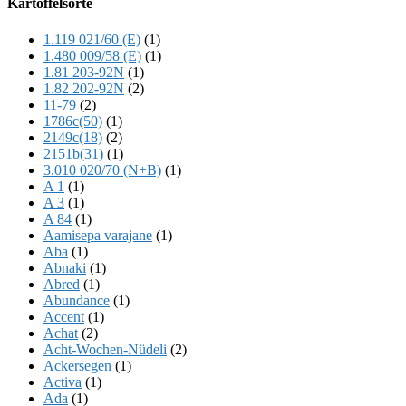
Kartoffelsorte
Content
1.119 021/60 (E)
(1)
1.480 009/58 (E)
(1)
1.81 203-92N
(1)
1.82 202-92N
(2)
11-79
(2)
1786c(50)
(1)
2149c(18)
(2)
2151b(31)
(1)
3.010 020/70 (N+B)
(1)
A 1
(1)
A 3
(1)
A 84
(1)
Aamisepa varajane
(1)
Aba
(1)
Abnaki
(1)
Abred
(1)
Abundance
(1)
Accent
(1)
Achat
(2)
Acht-Wochen-Nüdeli
(2)
Ackersegen
(1)
Activa
(1)
Ada
(1)