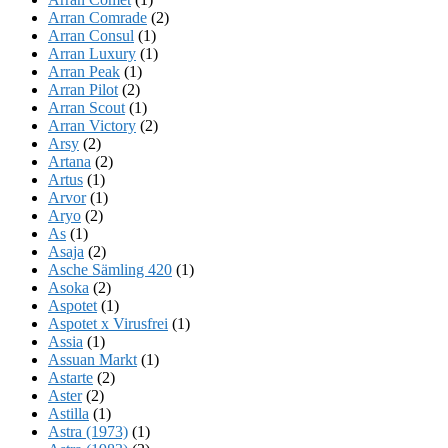
Arran Comrade
(2)
Arran Consul
(1)
Arran Luxury
(1)
Arran Peak
(1)
Arran Pilot
(2)
Arran Scout
(1)
Arran Victory
(2)
Arsy
(2)
Artana
(2)
Artus
(1)
Arvor
(1)
Aryo
(2)
As
(1)
Asaja
(2)
Asche Sämling 420
(1)
Asoka
(2)
Aspotet
(1)
Aspotet x Virusfrei
(1)
Assia
(1)
Assuan Markt
(1)
Astarte
(2)
Aster
(2)
Astilla
(1)
Astra (1973)
(1)