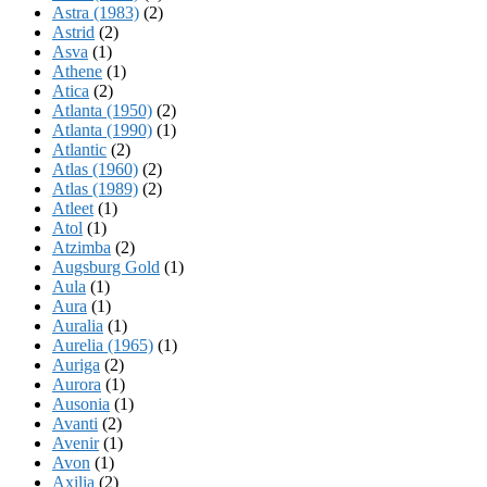
Astra (1983)
(2)
Astrid
(2)
Asva
(1)
Athene
(1)
Atica
(2)
Atlanta (1950)
(2)
Atlanta (1990)
(1)
Atlantic
(2)
Atlas (1960)
(2)
Atlas (1989)
(2)
Atleet
(1)
Atol
(1)
Atzimba
(2)
Augsburg Gold
(1)
Aula
(1)
Aura
(1)
Auralia
(1)
Aurelia (1965)
(1)
Auriga
(2)
Aurora
(1)
Ausonia
(1)
Avanti
(2)
Avenir
(1)
Avon
(1)
Axilia
(2)