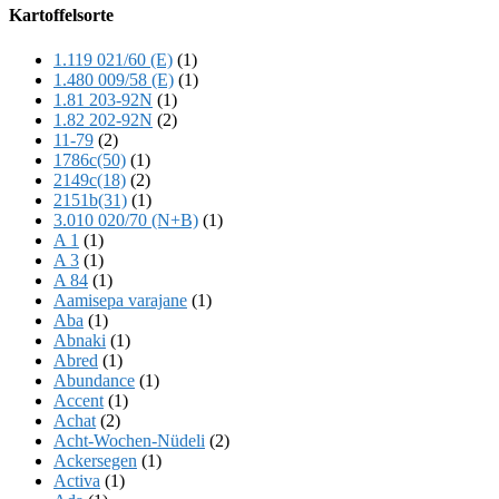
Offscreen
Kartoffelsorte
Content
1.119 021/60 (E)
(1)
1.480 009/58 (E)
(1)
1.81 203-92N
(1)
1.82 202-92N
(2)
11-79
(2)
1786c(50)
(1)
2149c(18)
(2)
2151b(31)
(1)
3.010 020/70 (N+B)
(1)
A 1
(1)
A 3
(1)
A 84
(1)
Aamisepa varajane
(1)
Aba
(1)
Abnaki
(1)
Abred
(1)
Abundance
(1)
Accent
(1)
Achat
(2)
Acht-Wochen-Nüdeli
(2)
Ackersegen
(1)
Activa
(1)