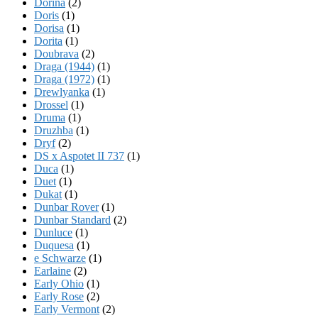
Dorina
(2)
Doris
(1)
Dorisa
(1)
Dorita
(1)
Doubrava
(2)
Draga (1944)
(1)
Draga (1972)
(1)
Drewlyanka
(1)
Drossel
(1)
Druma
(1)
Druzhba
(1)
Dryf
(2)
DS x Aspotet II 737
(1)
Duca
(1)
Duet
(1)
Dukat
(1)
Dunbar Rover
(1)
Dunbar Standard
(2)
Dunluce
(1)
Duquesa
(1)
e Schwarze
(1)
Earlaine
(2)
Early Ohio
(1)
Early Rose
(2)
Early Vermont
(2)