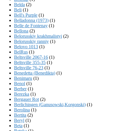
Belda
(2)
Beli
(1)
Bell's Purple
(1)
Belladonna (1973)
(1)
Belle de Fontenay
(1)
Bellona
(2)
Belorusskiy krakhmalistyi
(2)
Belorusskiy ranniy
(1)
Belovo 1013
(1)
BelRus
(1)
Beltsville 2067-16
(1)
Beltsville 355-35
(1)
Beltsville 76-23
(1)
Benedetta (Benedikta)
(1)
Benimaru
(1)
Benol
(1)
Berber
(1)
Berezka
(1)
Bergauer Rot
(2)
Berlichingen (Ganusowski,Korgonski)
(1)
Berolina
(1)
Bertita
(2)
Beryl
(1)
Beta
(1)
Beteka
(1)