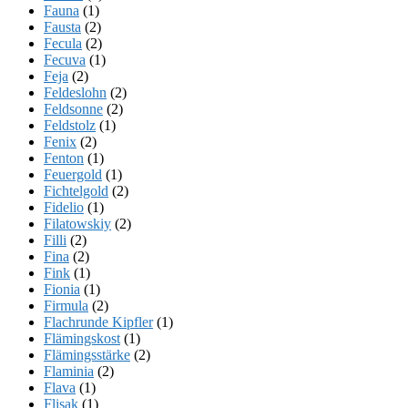
Fauna
(1)
Fausta
(2)
Fecula
(2)
Fecuva
(1)
Feja
(2)
Feldeslohn
(2)
Feldsonne
(2)
Feldstolz
(1)
Fenix
(2)
Fenton
(1)
Feuergold
(1)
Fichtelgold
(2)
Fidelio
(1)
Filatowskiy
(2)
Filli
(2)
Fina
(2)
Fink
(1)
Fionia
(1)
Firmula
(2)
Flachrunde Kipfler
(1)
Flämingskost
(1)
Flämingsstärke
(2)
Flaminia
(2)
Flava
(1)
Flisak
(1)