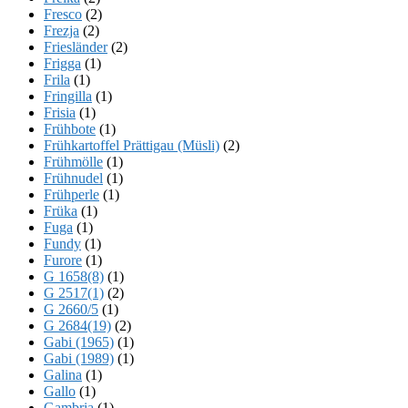
Fresco
(2)
Frezja
(2)
Friesländer
(2)
Frigga
(1)
Frila
(1)
Fringilla
(1)
Frisia
(1)
Frühbote
(1)
Frühkartoffel Prättigau (Müsli)
(2)
Frühmölle
(1)
Frühnudel
(1)
Frühperle
(1)
Früka
(1)
Fuga
(1)
Fundy
(1)
Furore
(1)
G 1658(8)
(1)
G 2517(1)
(2)
G 2660/5
(1)
G 2684(19)
(2)
Gabi (1965)
(1)
Gabi (1989)
(1)
Galina
(1)
Gallo
(1)
Gambria
(1)