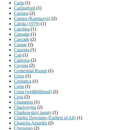
Carla
(1)
Carlingford
(1)
Carmen
(2)
Carnea (Karmazyn)
(2)
Carola (1979)
(1)
Carolina
(1)
Carpatin
(1)
Cascade
(2)
Caspar
(2)
Catarina
(1)
Cati
(1)
Catriona
(2)
Cayuga
(2)
Centennial Russet
(1)
Ceres
(1)
Cernatica
(1)
Certa
(1)
Certa (weißblühend)
(2)
Ceza
(2)
Champion
(1)
Charivnytsa
(2)
Charkowskiy ranniy
(1)
Charles Downing (Earliest of All)
(1)
Chaucha Amarilla
(2)
Chenango
(2)