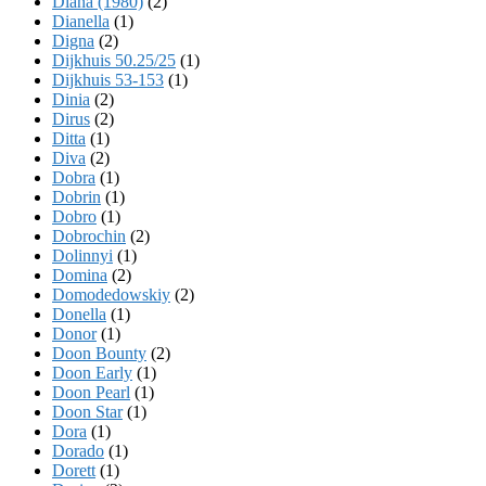
Diana (1980)
(2)
Dianella
(1)
Digna
(2)
Dijkhuis 50.25/25
(1)
Dijkhuis 53-153
(1)
Dinia
(2)
Dirus
(2)
Ditta
(1)
Diva
(2)
Dobra
(1)
Dobrin
(1)
Dobro
(1)
Dobrochin
(2)
Dolinnyi
(1)
Domina
(2)
Domodedowskiy
(2)
Donella
(1)
Donor
(1)
Doon Bounty
(2)
Doon Early
(1)
Doon Pearl
(1)
Doon Star
(1)
Dora
(1)
Dorado
(1)
Dorett
(1)