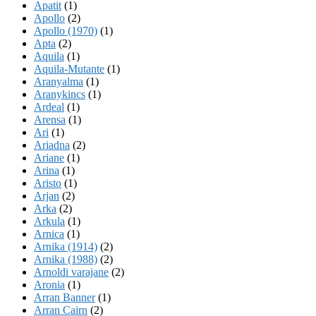
Apatit
(1)
Apollo
(2)
Apollo (1970)
(1)
Apta
(2)
Aquila
(1)
Aquila-Mutante
(1)
Aranyalma
(1)
Aranykincs
(1)
Ardeal
(1)
Arensa
(1)
Ari
(1)
Ariadna
(2)
Ariane
(1)
Arina
(1)
Aristo
(1)
Arjan
(2)
Arka
(2)
Arkula
(1)
Arnica
(1)
Arnika (1914)
(2)
Arnika (1988)
(2)
Arnoldi varajane
(2)
Aronia
(1)
Arran Banner
(1)
Arran Cairn
(2)