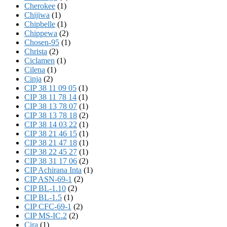
Cherokee
(1)
Chijiwa
(1)
Chipbelle
(1)
Chippewa
(2)
Chosen-95
(1)
Christa
(2)
Ciclamen
(1)
Cilena
(1)
Cinja
(2)
CIP 38 11 09 05
(1)
CIP 38 11 78 14
(1)
CIP 38 13 78 07
(1)
CIP 38 13 78 18
(2)
CIP 38 14 03 22
(1)
CIP 38 21 46 15
(1)
CIP 38 21 47 18
(1)
CIP 38 22 45 27
(1)
CIP 38 31 17 06
(2)
CIP Achirana Inta
(1)
CIP ASN-69-1
(2)
CIP BL-1.10
(2)
CIP BL-1.5
(1)
CIP CFC-69-1
(2)
CIP MS-IC.2
(2)
Cira
(1)