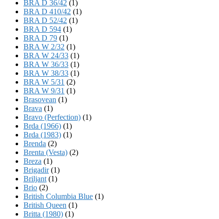
BRA D 36/42
(1)
BRA D 410/42
(1)
BRA D 52/42
(1)
BRA D 594
(1)
BRA D 79
(1)
BRA W 2/32
(1)
BRA W 24/33
(1)
BRA W 36/33
(1)
BRA W 38/33
(1)
BRA W 5/31
(2)
BRA W 9/31
(1)
Brasovean
(1)
Brava
(1)
Bravo (Perfection)
(1)
Brda (1966)
(1)
Brda (1983)
(1)
Brenda
(2)
Brenta (Vesta)
(2)
Breza
(1)
Brigadir
(1)
Briljant
(1)
Brio
(2)
British Columbia Blue
(1)
British Queen
(1)
Britta (1980)
(1)