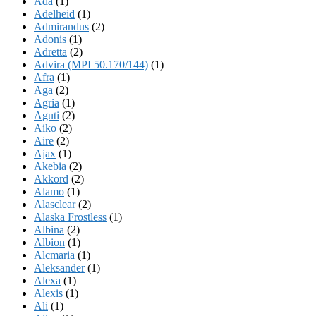
Ada
(1)
Adelheid
(1)
Admirandus
(2)
Adonis
(1)
Adretta
(2)
Advira (MPI 50.170/144)
(1)
Afra
(1)
Aga
(2)
Agria
(1)
Aguti
(2)
Aiko
(2)
Aire
(2)
Ajax
(1)
Akebia
(2)
Akkord
(2)
Alamo
(1)
Alasclear
(2)
Alaska Frostless
(1)
Albina
(2)
Albion
(1)
Alcmaria
(1)
Aleksander
(1)
Alexa
(1)
Alexis
(1)
Ali
(1)