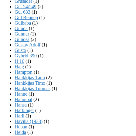
Grusader
(1)
Gü. 54/549
(2)
Gü. 633
(1)
Gul Bennep
(1)
Gülbaba
(1)
Gunda
(1)
Gunnar
(1)
Günosa
(2)
Gustav Adolf
(1)
Gusto
(1)
Gybrid 390
(1)
H 16
(1)
Haig
(1)
Hampton
(1)
Hankkijas Tanu
(2)
Hankkijas Timo
(1)
Hankkijas Tuomas
(1)
Hanne
(1)
Hannibal
(2)
Hansa
(1)
Harbinger
(1)
Harli
(1)
Havilla (1933)
(1)
Heban
(1)
Heida
(1)