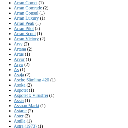
Arran Comet
(1)
Arran Comrade
(2)
Arran Consul
(1)
Arran Luxury
(1)
Arran Peak
(1)
Arran Pilot
(2)
Arran Scout
(1)
Arran Victory
(2)
Arsy
(2)
Artana
(2)
Artus
(1)
Arvor
(1)
Aryo
(2)
As
(1)
Asaja
(2)
Asche Sämling 420
(1)
Asoka
(2)
Aspotet
(1)
Aspotet x Virusfrei
(1)
Assia
(1)
Assuan Markt
(1)
Astarte
(2)
Aster
(2)
Astilla
(1)
Astra (1973)
(1)