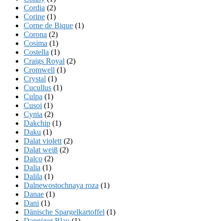
Cordia
(2)
Corine
(1)
Corne de Bique
(1)
Corona
(2)
Cosima
(1)
Costella
(1)
Craigs Royal
(2)
Cromwell
(1)
Crystal
(1)
Cucullus
(1)
Culpa
(1)
Cusoi
(1)
Cynia
(2)
Dakchip
(1)
Daku
(1)
Dalat violett
(2)
Dalat weiß
(2)
Dalco
(2)
Dalia
(1)
Dalila
(1)
Dalnewostochnaya roza
(1)
Danae
(1)
Dani
(1)
Dänische Spargelkartoffel
(1)
Danniger Blau
(1)