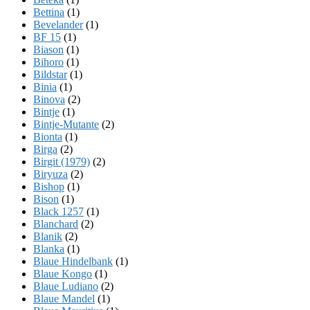
Bettina
(1)
Bevelander
(1)
BF 15
(1)
Biason
(1)
Bihoro
(1)
Bildstar
(1)
Binia
(1)
Binova
(2)
Bintje
(1)
Bintje-Mutante
(2)
Bionta
(1)
Birga
(2)
Birgit (1979)
(2)
Biryuza
(2)
Bishop
(1)
Bison
(1)
Black 1257
(1)
Blanchard
(2)
Blanik
(2)
Blanka
(1)
Blaue Hindelbank
(1)
Blaue Kongo
(1)
Blaue Ludiano
(2)
Blaue Mandel
(1)