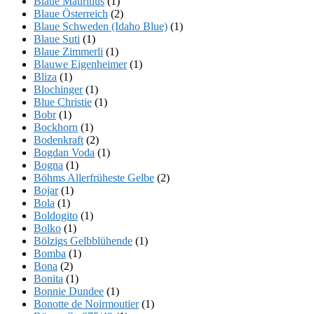
Blaue Mauritius
(1)
Blaue Österreich
(2)
Blaue Schweden (Idaho Blue)
(1)
Blaue Suti
(1)
Blaue Zimmerli
(1)
Blauwe Eigenheimer
(1)
Bliza
(1)
Blochinger
(1)
Blue Christie
(1)
Bobr
(1)
Bockhorn
(1)
Bodenkraft
(2)
Bogdan Voda
(1)
Bogna
(1)
Böhms Allerfrüheste Gelbe
(2)
Bojar
(1)
Bola
(1)
Boldogito
(1)
Bolko
(1)
Bölzigs Gelbblühende
(1)
Bomba
(1)
Bona
(2)
Bonita
(1)
Bonnie Dundee
(1)
Bonotte de Noirmoutier
(1)